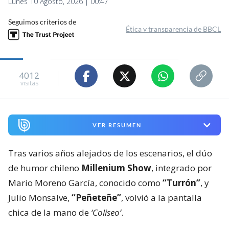
Lunes 10 Agosto, 2026 | 00:47
Seguimos criterios de
Ética y transparencia de BBCL
4012
visitas
VER RESUMEN
Tras varios años alejados de los escenarios, el dúo
de humor chileno
Millenium Show
, integrado por
Mario Moreno García, conocido como
“Turrón”
, y
Julio Monsalve,
“Peñeteñe”
, volvió a la pantalla
chica de la mano de
‘Coliseo’
.