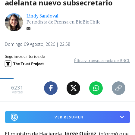
adelanta nuevo subsecretario
Lindy Sandoval
Periodista de Prensa en BioBioChile
Domingo 09 Agosto, 2026 | 22:58
Seguimos criterios de
Ética y transparencia de BBCL
6231
visitas
VER RESUMEN
El ministro de Hacienda,
Jorge Quiroz
, informó que