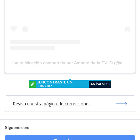
Una publicación compartida por Amante de la TV 📺 (@alguien_te_observa)
¿ENCONTRASTE UN
AVÍSANOS
ERROR?
Revisa nuestra página de correcciones
Síguenos en: