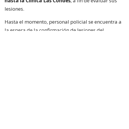
hasta la Clínica Las Condes
, a fin de evaluar sus
lesiones.
Hasta el momento, personal policial se encuentra a
la espera de la confirmación de lesiones del
conductor de la motocicleta, así como las
instrucciones de fiscalía.
Francisca García-Huidobro habló con
el periodista
En medio del programa de Chilevisión,
Francisca
García-Huidobro mencionó que habló
directamente con el periodista. “Él está bien,
está con su mamá, está con Juan Pablo
González, quien es su productor ejecutivo del
matinal (Mucho Gusto). Está muy afectado
”.