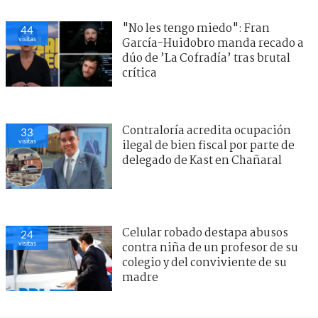
"No les tengo miedo": Fran
44
visitas
García-Huidobro manda recado a
dúo de ’La Cofradía’ tras brutal
crítica
Contraloría acredita ocupación
33
visitas
ilegal de bien fiscal por parte de
delegado de Kast en Chañaral
Celular robado destapa abusos
24
visitas
contra niña de un profesor de su
colegio y del conviviente de su
madre