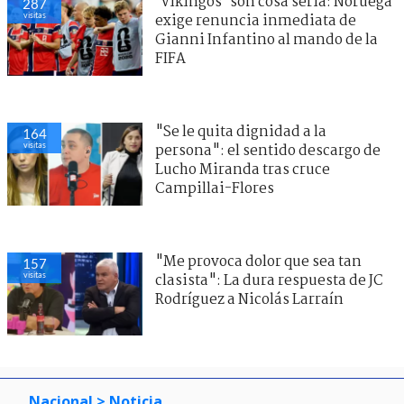
’Vikingos’ son cosa seria: Noruega
287
visitas
exige renuncia inmediata de
Gianni Infantino al mando de la
FIFA
"Se le quita dignidad a la
164
visitas
persona": el sentido descargo de
Lucho Miranda tras cruce
Campillai-Flores
"Me provoca dolor que sea tan
157
visitas
clasista": La dura respuesta de JC
Rodríguez a Nicolás Larraín
Nacional
> Noticia