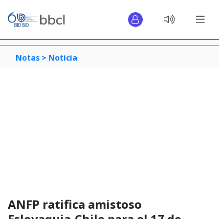
Notas >
Noticia
ANFP ratifica amistoso
Eslovaquia-Chile para el 17 de