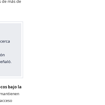
os de más de
 cerca
ión
señaló.
ocos bajo la
 mantienen
 acceso