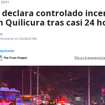
 23:51
declara controlado ince
 Quilicura tras casi 24 
ez
r nocturno en BioBioChile.
epúlveda
Ética y transparenci