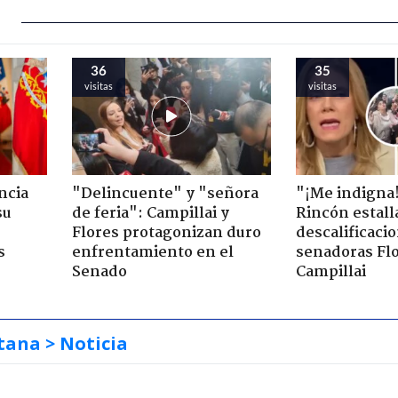
36
35
visitas
visitas
ncia
"Delincuente" y "señora
"¡Me indigna
su
de feria": Campillai y
Rincón estall
Flores protagonizan duro
descalificaci
s
enfrentamiento en el
senadoras Flo
Senado
Campillai
tana
> Noticia