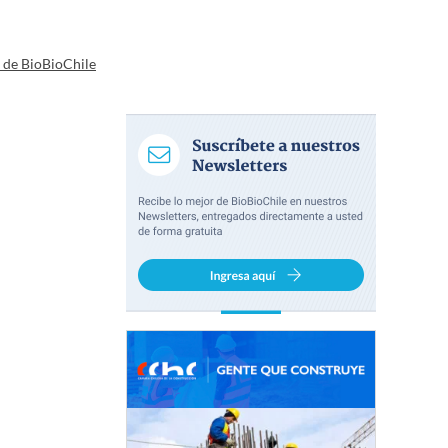
a de BioBioChile