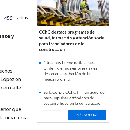
459
visitas
CChC destaca programas de
ente y
salud, formación y atención social
para trabajadores de la
construcción
"Una muy buena noticia para
Chile": gremios empresariales
hechos
destacan aprobación de la
e López en
megarreforma
 en calle
SalfaCorp y CChC firman acuerdo
para impulsar estándares de
sostenibilidad en la construcción
menor que
MÁS NOTICIAS
la niña tenía