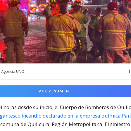
1
/ Agencia UNO
VER RESUMEN
24 horas desde su inicio, el Cuerpo de Bomberos de Quili
igantesco incendio declarado en la empresa química Pa
 comuna de Quilicura, Región Metropolitana. El siniestr