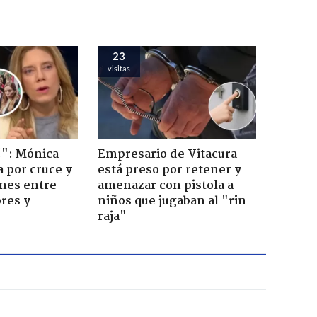
23
visitas
!": Mónica
Empresario de Vitacura
a por cruce y
está preso por retener y
ones entre
amenazar con pistola a
res y
niños que jugaban al "rin
raja"