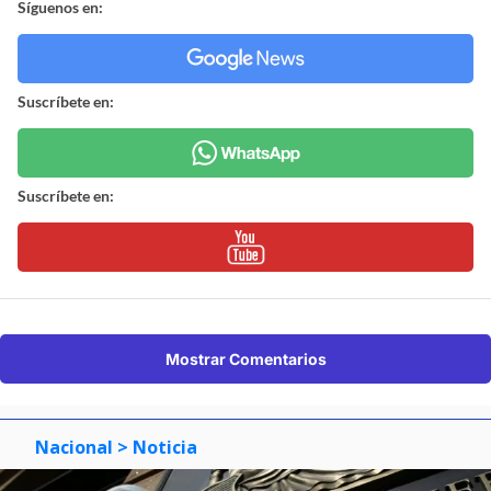
Síguenos en:
Suscríbete en:
Suscríbete en:
Mostrar Comentarios
Nacional
> Noticia