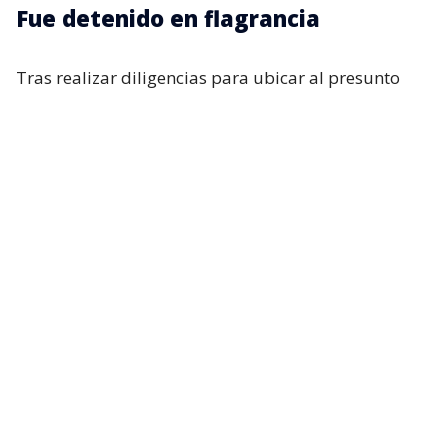
Fue detenido en flagrancia
Tras realizar diligencias para ubicar al presunto
agresor, este posteriormente llegó hasta la unidad
policial, donde fue identificado y detenido en
flagrancia. El capitán
Miguel Cuevas
explicó que
los antecedentes fueron puestos a disposición de
distintas instancias judiciales.
“A raíz de las diferentes diligencias, posteriormente,
con la finalidad de ubicar al autor.
Esta persona se
presenta en la unidad policial, donde fue
identificado y fue detenido en flagrancia por
personal de Carabineros”
, contó.
En esa línea, el concejal de Quintero Antonio Aguayo