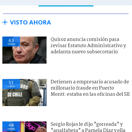
VISTO AHORA
Quiroz anuncia comisión para
63
visitas
revisar Estatuto Administrativo y
adelanta nuevo subsecretario
Detienen a empresario acusado de
51
visitas
millonario fraude en Puerto
Montt: estaba en las oficinas del SII
Sergio Rojas le dijo "gorreada" y
48
visitas
"analfabeta" a Pamela Díaz y ella