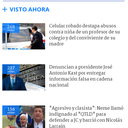
VISTO AHORA
Celular robado destapa abusos
268
visitas
contra niña de un profesor de su
colegio y del conviviente de su
madre
Denuncian a presidente José
237
visitas
Antonio Kast por entregar
información falsa en cadena
nacional
"Agresivo y clasista": Neme llamó
156
visitas
indignado al "QTLD" para
defender a JC y barrió con Nicolás
Larraín