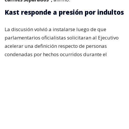
Kast responde a presión por indultos
La discusión volvió a instalarse luego de que
parlamentarios oficialistas solicitaran al Ejecutivo
acelerar una definición respecto de personas
condenadas por hechos ocurridos durante el
estallido social, particularmente uniformados.
Incluso, si bien en el oficialismo no existía una
expectativa real de que el presidente anunciara algo
al respecto durante su última cadena nacional,
tanto Republicanos como el Partido Nacional
Libertario esperaban, al menos, una señal política
sobre la materia. Pero eso no ocurrió.