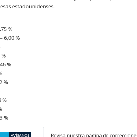
esas estadounidenses.
4,75 %
 – 6,00 %
%
9 %
,46 %
 %
32 %
%
6 %
%
33 %
Revisa nuestra página de correccione
AVÍSANOS