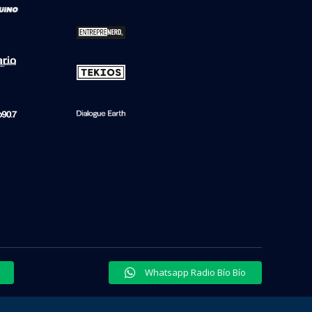
a de BioBioChile