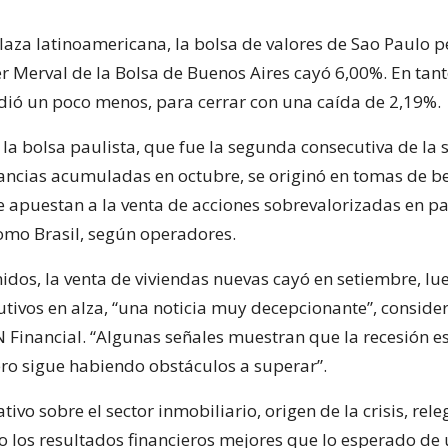
plaza latinoamericana, la bolsa de valores de Sao Paulo p
der Merval de la Bolsa de Buenos Aires cayó 6,00%. En tant
ió un poco menos, para cerrar con una caída de 2,19%.
a la bolsa paulista, que fue la segunda consecutiva de la
ancias acumuladas en octubre, se originó en tomas de be
e apuestan a la venta de acciones sobrevalorizadas en pa
mo Brasil, según operadores.
idos, la venta de viviendas nuevas cayó en setiembre, lu
tivos en alza, “una noticia muy decepcionante”, conside
N Financial. “Algunas señales muestran que la recesión e
ro sigue habiendo obstáculos a superar”.
tivo sobre el sector inmobiliario, origen de la crisis, rele
 los resultados financieros mejores que lo esperado de 