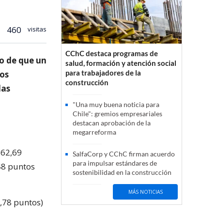
460
visitas
CChC destaca programas de
o de que un
salud, formación y atención social
para trabajadores de la
dos
construcción
las
"Una muy buena noticia para
Chile": gremios empresariales
destacan aprobación de la
megarreforma
762,69
SalfaCorp y CChC firman acuerdo
para impulsar estándares de
48 puntos
sostenibilidad en la construcción
MÁS NOTICIAS
,78 puntos)