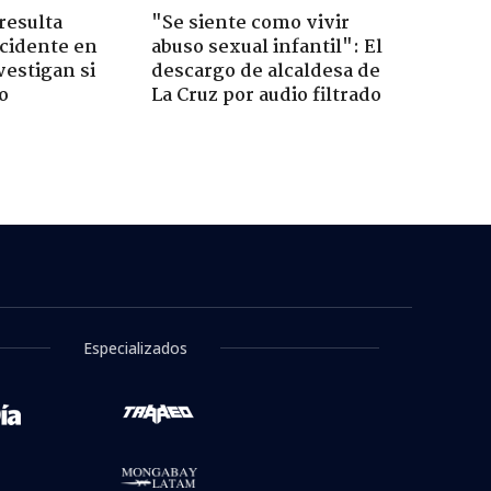
resulta
"Se siente como vivir
ccidente en
abuso sexual infantil": El
vestigan si
descargo de alcaldesa de
o
La Cruz por audio filtrado
tra niña de un
viente de su madre