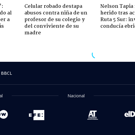
":
Celular robado destapa
Nelson Tapia 
do al
abusos contra niña de un
herido tras a
er a
profesor de su colegio y
Ruta 5 Sur: in
ás
del conviviente de su
conducía ebri
madre
cá
> Noticia
0:36
obado destapa abusos con
e su colegio y del convi
nsa en BioBioChile