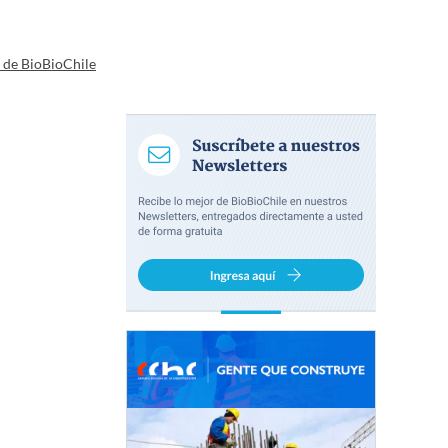
a de BioBioChile