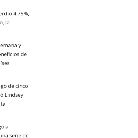
erdió 4,75%,
o, la
 semana y
neficios de
íses
ego de cinco
ró Lindsey
stá
gó a
una serie de