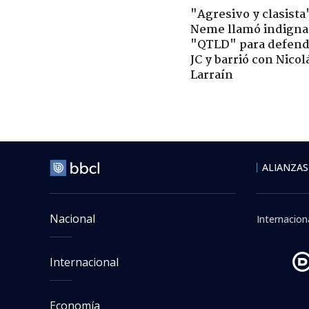
"Agresivo y clasista
Neme llamó indigna
"QTLD" para defend
JC y barrió con Nicol
Larraín
Región de Tarapa
Viernes 07 Agosto, 2026 | 1
Celular r
profesor d
Génesis Friz
Periodista de Pre