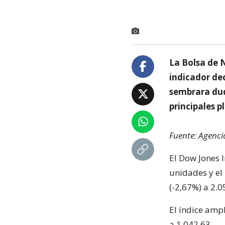
La Bolsa de 
indicador de
sembrara duda
principales 
Fuente: Agenci
El Dow Jones 
unidades y el
(-2,67%) a 2.0
El índice amp
a 1.042,63.