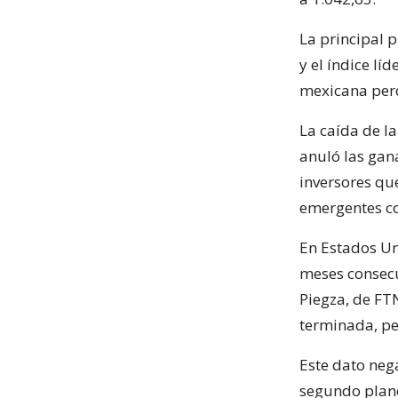
La principal 
y el índice lí
mexicana perd
La caída de l
anuló las gan
inversores qu
emergentes co
En Estados Un
meses consecu
Piegza, de FT
terminada, pe
Este dato nega
segundo plano