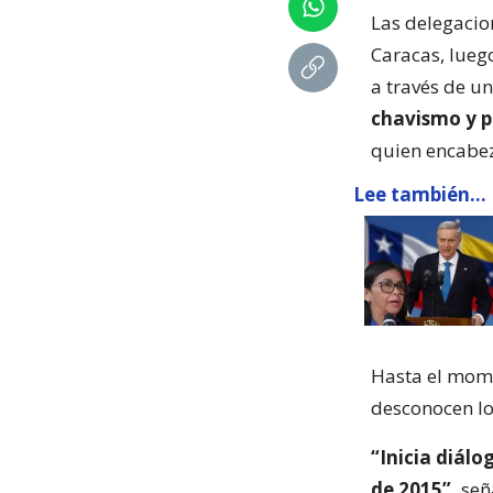
Las delegacio
Caracas, lueg
a través de u
chavismo y p
quien encabez
Lee también...
Hasta el mome
desconocen lo
“Inicia diál
de 2015”,
señ