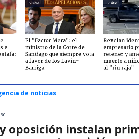
visitas
visitas
de
El "Factor Mera": el
Revelan iden
s e
ministro de la Corte de
empresario p
estafa:
Santiago que siempre vota
retener y am
a favor de los Lavín-
muerte a niño
Barriga
al "rin raja"
gencia de noticias
:30
y oposición instalan pri