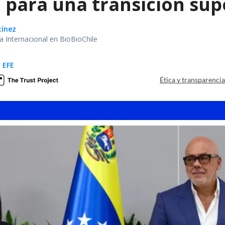
 para una transición sup
tínez
ea Internacional en BioBioChile
 EFE
Ética y transparenci