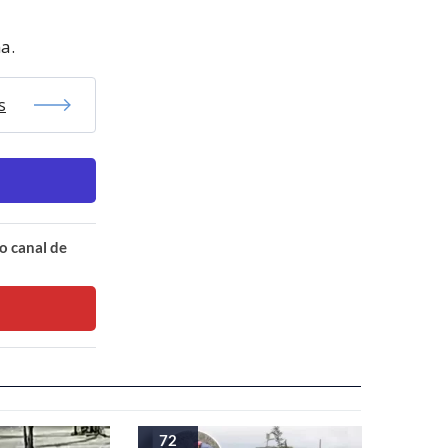
a.
s
o canal de
72