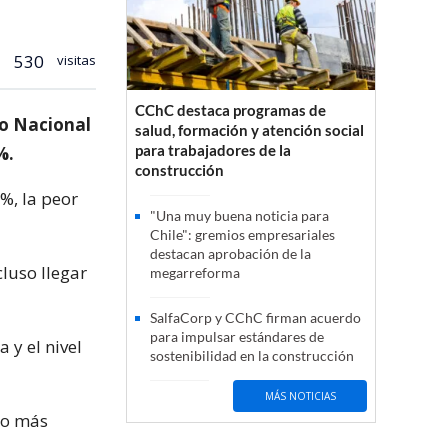
530
visitas
CChC destaca programas de
o Nacional
salud, formación y atención social
para trabajadores de la
%.
construcción
1%, la peor
"Una muy buena noticia para
Chile": gremios empresariales
destacan aprobación de la
cluso llegar
megarreforma
SalfaCorp y CChC firman acuerdo
para impulsar estándares de
 y el nivel
sostenibilidad en la construcción
MÁS NOTICIAS
ro más