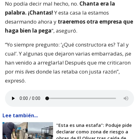
No podía decir mal hecho, no.
Chanta era la
palabra. ¡Chantas!
Y esta casa la estamos
desarmando ahora y
traeremos otra empresa que
haga bien la pega
“, aseguró.
“Yo siempre pregunto: ‘¿Qué constructora es? Tal y
cual’. Y algunas que dejaron varias embarradas, ¡se
han venido a arreglarla! Después que me criticaron
por mis
lives
donde las retaba con justa razón”,
expresó.
Lee también...
"Esta es una estafa": Poduje pide
declarar como zona de riesgo a
obras de El Olivar tras caída de