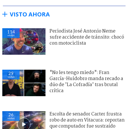
VISTO AHORA
Periodista José Antonio Neme
114
visitas
sufre accidente de tránsito: chocó
con motociclista
"No les tengo miedo": Fran
29
visitas
García-Huidobro manda recado a
dúo de ’La Cofradía’ tras brutal
crítica
Escolta de senador Carter frustra
26
visitas
robo de auto en Vitacura: reportan
que computador fue sustraído