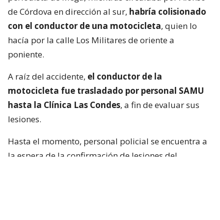
de Córdova en dirección al sur,
habría colisionado
con el conductor de una motocicleta
, quien lo
hacía por la calle Los Militares de oriente a
poniente.
A raíz del accidente,
el conductor de la
motocicleta fue trasladado por personal SAMU
hasta la Clínica Las Condes
, a fin de evaluar sus
lesiones.
Hasta el momento, personal policial se encuentra a
la espera de la confirmación de lesiones del
conductor de la motocicleta, así como las
instrucciones de fiscalía.
Francisca García-Huidobro habló con
el periodista