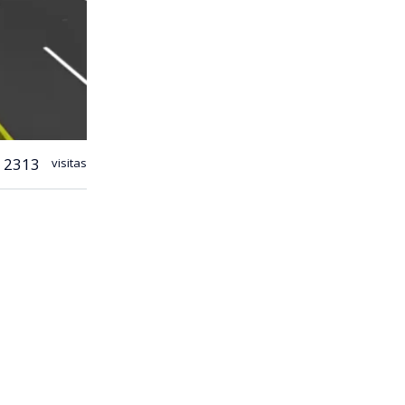
2313
visitas
e transporte
antes del
ificaba la
na