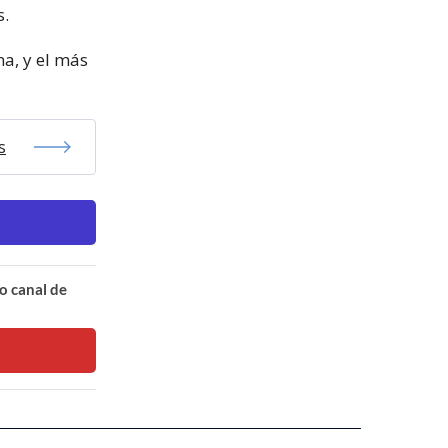
s.
na, y el más
s
o canal de