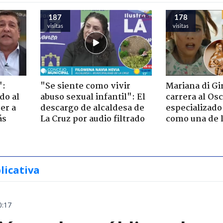
187
178
visitas
visitas
":
"Se siente como vivir
Mariana di Gi
do al
abuso sexual infantil": El
carrera al Os
er a
descargo de alcaldesa de
especializado
ás
La Cruz por audio filtrado
como una de l
licativa
0:17