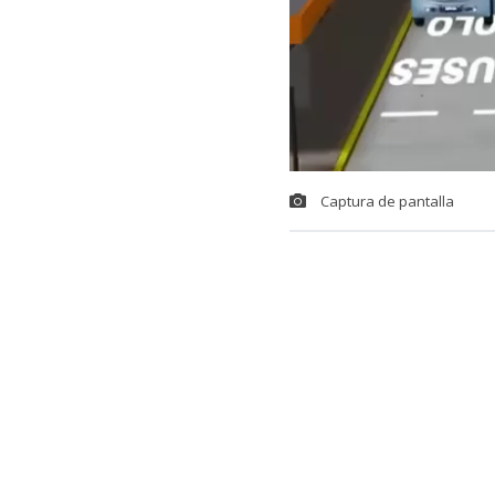
Captura de pantalla
Durante la úl
público en la
Gran Concepci
experimentan 
posibilidad 