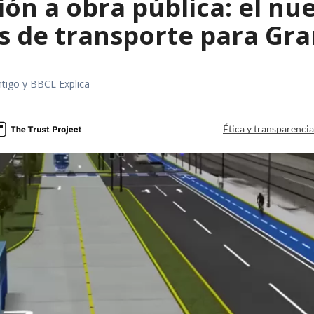
ón a obra pública: el nu
s de transporte para Gr
tigo y BBCL Explica
Ética y transparenci