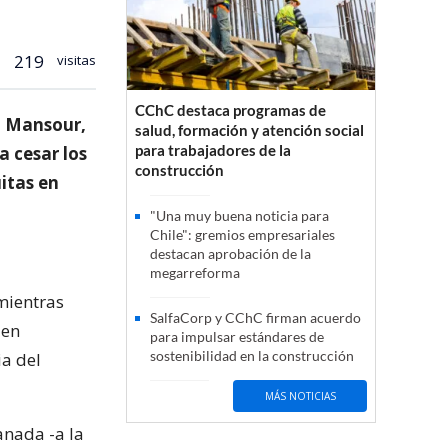
219
visitas
CChC destaca programas de
d Mansour,
salud, formación y atención social
para trabajadores de la
a cesar los
construcción
uitas en
"Una muy buena noticia para
Chile": gremios empresariales
destacan aprobación de la
megarreforma
mientras
SalfaCorp y CChC firman acuerdo
 en
para impulsar estándares de
sostenibilidad en la construcción
ia del
MÁS NOTICIAS
anada -a la