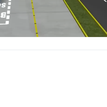
VER RESUMEN
tima década, la construcción de dos nuevos corredores d
s rutas 150 y 160 generó gran expectación entre los habit
ón. Estamos hablando de dos autopistas que día a día
un alto tráfico de vehículos, por lo que
el proyecto sign
de descongestionar las vías, además de representar u