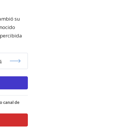
cambió su
onocido
percibida
s
o canal de