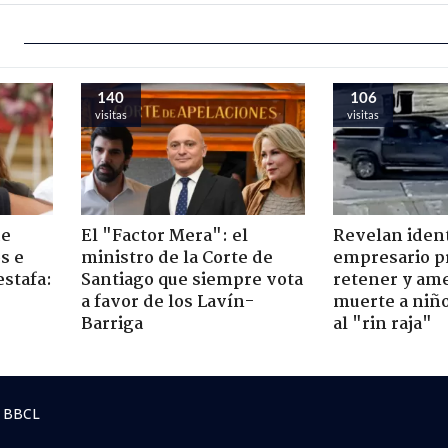
142
103
visitas
visitas
de
El "Factor Mera": el
Revelan iden
s e
ministro de la Corte de
empresario p
estafa:
Santiago que siempre vota
retener y am
a favor de los Lavín-
muerte a niño
Barriga
al "rin raja"
 BBCL