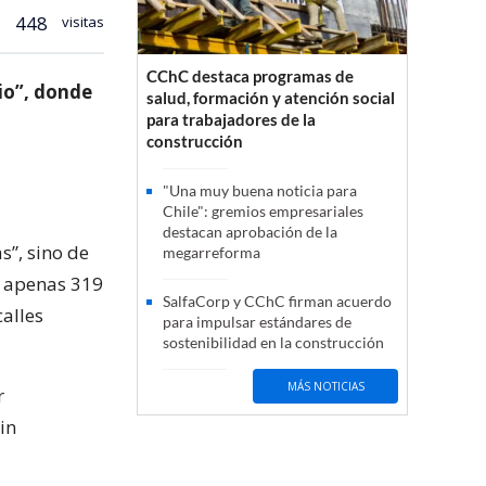
448
visitas
CChC destaca programas de
rio”, donde
salud, formación y atención social
para trabajadores de la
construcción
"Una muy buena noticia para
Chile": gremios empresariales
destacan aprobación de la
s”, sino de
megarreforma
n apenas 319
SalfaCorp y CChC firman acuerdo
alles
para impulsar estándares de
sostenibilidad en la construcción
MÁS NOTICIAS
r
in