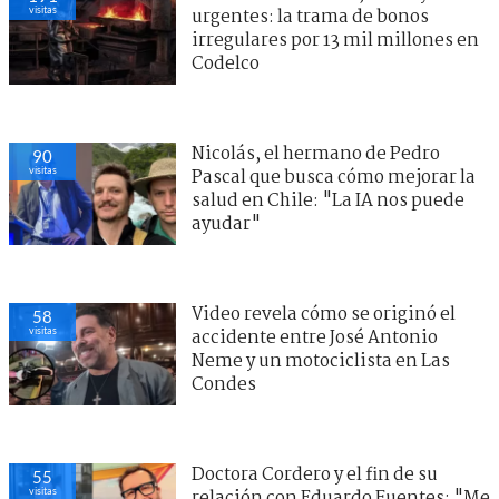
visitas
urgentes: la trama de bonos
irregulares por 13 mil millones en
Codelco
Nicolás, el hermano de Pedro
90
visitas
Pascal que busca cómo mejorar la
salud en Chile: "La IA nos puede
ayudar"
Video revela cómo se originó el
58
visitas
accidente entre José Antonio
Neme y un motociclista en Las
Condes
Doctora Cordero y el fin de su
55
visitas
relación con Eduardo Fuentes: "Me