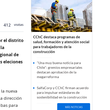
412
visitas
CChC destaca programas de
 el distrito
salud, formación y atención social
para trabajadores de la
 la
construcción
gional de
s eleciones
"Una muy buena noticia para
Chile": gremios empresariales
destacan aprobación de la
megarreforma
SalfaCorp y CChC firman acuerdo
 la nueva
para impulsar estándares de
sostenibilidad en la construcción
la dirección
rabas para
MÁS NOTICIAS