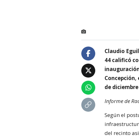
Claudio Egui
44 calificó c
inauguración
Concepción, 
de diciembre 
Informe de Rad
Según el post
infraestructur
del recinto as