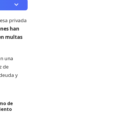
esa privada
enes han
en multas
en una
z de
 deuda y
smo de
iento