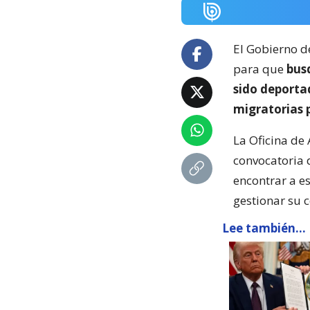
El Gobierno d
para que
busq
sido deporta
migratorias 
La Oficina de 
convocatoria 
encontrar a e
gestionar su 
Lee también...