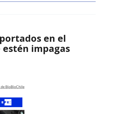
eportados en el
e estén impagas
a de BioBioChile