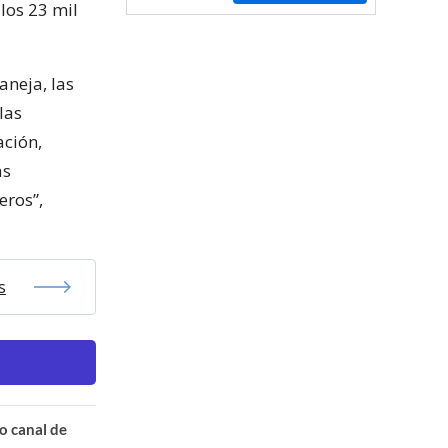
los 23 mil
aneja, las
las
ación,
as
eros”,
s
o canal de