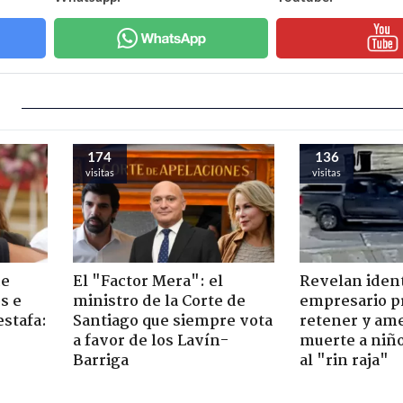
174
136
visitas
visitas
de
El "Factor Mera": el
Revelan iden
s e
ministro de la Corte de
empresario p
estafa:
Santiago que siempre vota
retener y am
a favor de los Lavín-
muerte a niño
Barriga
al "rin raja"