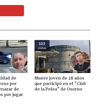
103
visitas
tidad de
Muere joven de 28 años
reso por
que participó en el "Club
enazar de
de la Pelea" de Osorno
s por jugar