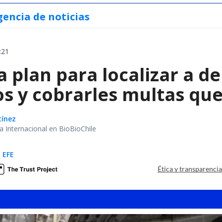
gencia de noticias
:21
a plan para localizar a d
os y cobrarles multas qu
tínez
ea Internacional en BioBioChile
 EFE
Ética y transparenci