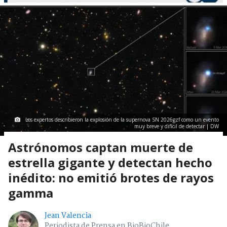
Los expertos describieron la explosión de la supernova SN 2026gzf como un evento
muy breve y difícil de detectar | DW
Astrónomos captan muerte de
estrella gigante y detectan hecho
inédito: no emitió brotes de rayos
gamma
Jean Valencia
Periodista de Prensa en BioBioChile