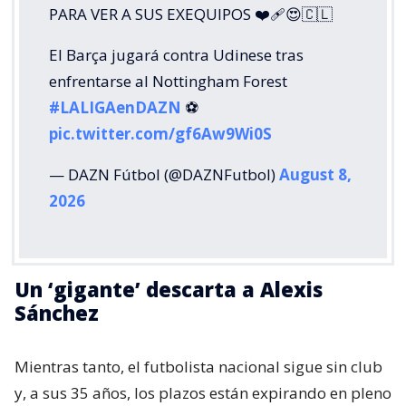
PARA VER A SUS EXEQUIPOS ❤️‍🩹😍🇨🇱
El Barça jugará contra Udinese tras
enfrentarse al Nottingham Forest
#LALIGAenDAZN
⚽️
pic.twitter.com/gf6Aw9Wi0S
— DAZN Fútbol (@DAZNFutbol)
August 8,
2026
Un ‘gigante’ descarta a Alexis
Sánchez
Mientras tanto, el futbolista nacional sigue sin club
y, a sus 35 años, los plazos están expirando en pleno