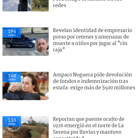
redes
Revelan identidad de empresario
196
visitas
preso por retener y amenazar de
muerte a niños por jugar al "rin
raja"
Amparo Noguera pide devolución
148
visitas
de fondos e indemnización tras
estafa: exige más de $500 millones
Reportan que puente oculto de
133
visitas
1926 emergió en el norte de La
Serena por lluvias y mantuvo