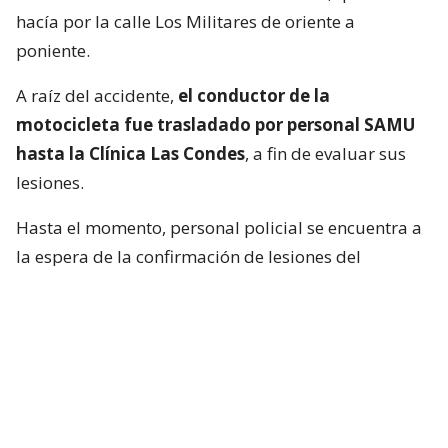
hacía por la calle Los Militares de oriente a
poniente.
A raíz del accidente,
el conductor de la
motocicleta fue trasladado por personal SAMU
hasta la Clínica Las Condes
, a fin de evaluar sus
lesiones.
Hasta el momento, personal policial se encuentra a
la espera de la confirmación de lesiones del
conductor de la motocicleta, así como las
instrucciones de fiscalía.
Francisca García-Huidobro habló con
el periodista
En medio del programa de Chilevisión,
Francisca