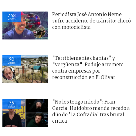
Periodista José Antonio Neme
763
visitas
sufre accidente de tránsito: chocó
con motociclista
"Terriblemente chantas" y
90
visitas
"vergüenza": Poduje arremete
contra empresas por
reconstrucción en El Olivar
"No les tengo miedo": Fran
75
visitas
García-Huidobro manda recado a
dúo de ’La Cofradía’ tras brutal
crítica