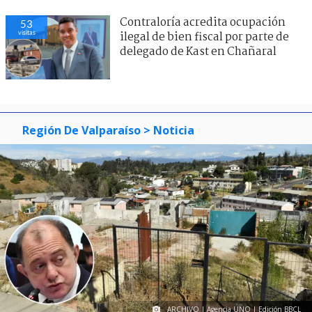
Contraloría acredita ocupación
53
visitas
ilegal de bien fiscal por parte de
delegado de Kast en Chañaral
Región De Valparaíso
> Noticia
ARCHIVO | Agencia UNO | Edición BBCL