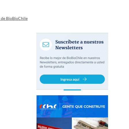
a de BioBioChile