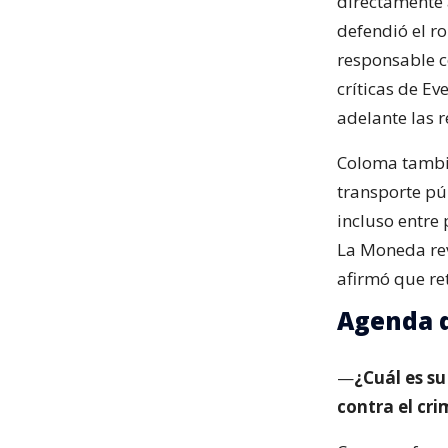
directamente a
defendió el r
responsable c
críticas de Ev
adelante las r
Coloma tambié
transporte pú
incluso entre 
La Moneda rev
afirmó que re
Agenda d
—
¿Cuál es s
contra el cr