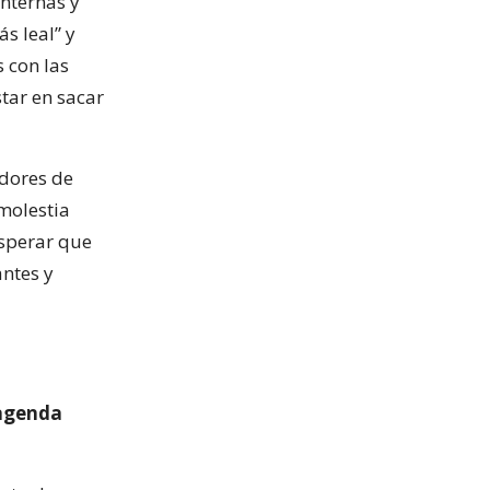
internas y
s leal” y
 con las
star en sacar
edores de
molestia
esperar que
ntes y
 agenda