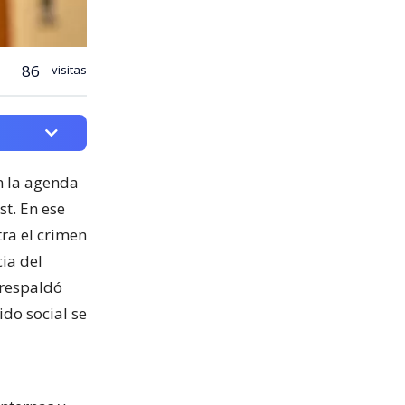
86
visitas
on la agenda
t. En ese
tra el crimen
ia del
 respaldó
ido social se