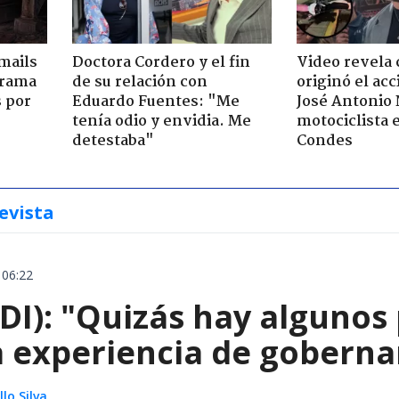
mails
Doctora Cordero y el fin
Video revela
 trama
de su relación con
originó el ac
s por
Eduardo Fuentes: "Me
José Antonio
tenía odio y envidia. Me
motociclista 
detestaba"
Condes
evista
 06:22
I): "Quizás hay algunos 
a experiencia de goberna
lo Silva