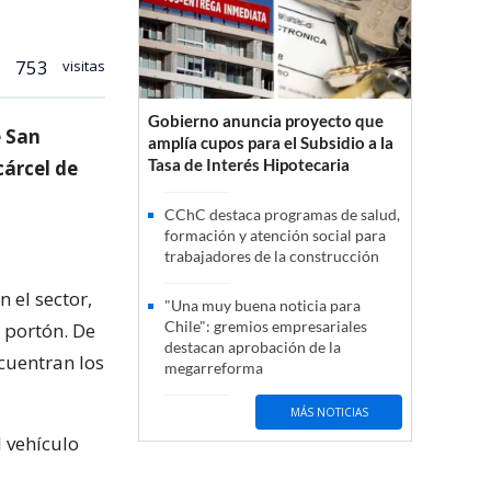
753
visitas
Gobierno anuncia proyecto que
e San
amplía cupos para el Subsidio a la
Tasa de Interés Hipotecaria
cárcel de
CChC destaca programas de salud,
formación y atención social para
trabajadores de la construcción
 el sector,
"Una muy buena noticia para
Chile": gremios empresariales
 portón. De
destacan aprobación de la
cuentran los
megarreforma
MÁS NOTICIAS
l vehículo