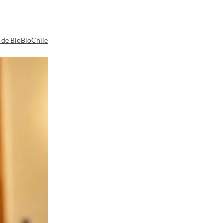
a de BioBioChile