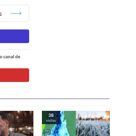
s
o canal de
38
visitas