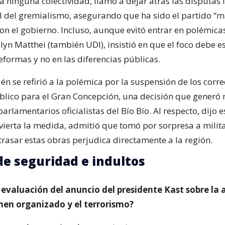
 ninguna colectividad, llamó a dejar atrás las disputas 
ol del gremialismo, asegurando que ha sido el partido “má
on el gobierno. Incluso, aunque evitó entrar en polémicas
elyn Matthei (también UDI), insistió en que el foco debe e
eformas y no en las diferencias públicas.
n se refirió a la polémica por la suspensión de los corr
blico para el Gran Concepción, una decisión que generó 
parlamentarios oficialistas del Bío Bío. Al respecto, dijo 
ierta la medida, admitió que tomó por sorpresa a milita
trasar estas obras perjudica directamente a la región.
e seguridad e indultos
u evaluación del anuncio del presidente Kast sobre la
imen organizado y el terrorismo?