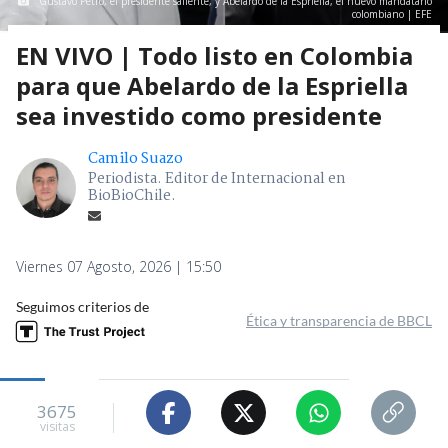
Gustavo Petro, el presidente saliente, y Abelardo de la Espriella, el nuevo mandatario
colombiano | EFE
EN VIVO | Todo listo en Colombia
para que Abelardo de la Espriella
sea investido como presidente
Camilo Suazo
Periodista. Editor de Internacional en
BioBioChile.
Viernes 07 Agosto, 2026 | 15:50
Seguimos criterios de
Ética y transparencia de BBCL
3675
visitas