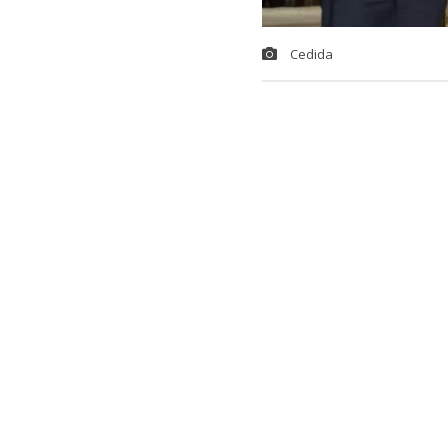
Cedida
Con el objetiv
Antonio Kast 
Carabineros, 
18 de octubre
Bancada por e
La instancia 
proyecto de l
Kaiser (PNL)
también
pone 