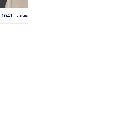
1041
visitas
José
zas Armadas,
partir del
s la
rgencia al
 Vanessa
sino que
e el