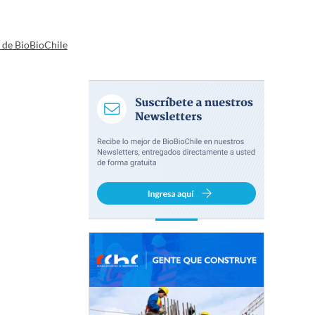
a de BioBioChile