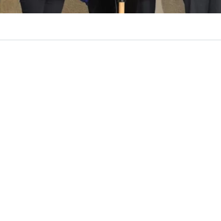
VER RESUMEN
o de impulsar la ofensiva política para que el presidente 
otorgue un indulto general a los integrantes de las Fuer
la PDI y Gendarmería condenados por hechos ocurridos a 
 de 2019,
un grupo de senadores presentó este miércole
l Indulto General
.
buscará, además,
que el Ejecutivo respalde y otorgue u
ey (
Boletín N° 18.423-07
) impulsado por la senadora
, que no solo beneficia a quienes ya fueron condenados, 
término a los procesos penales aún en curso mediant