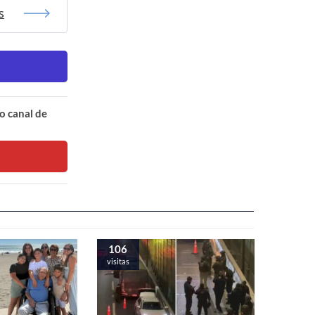
s
o canal de
106
visitas