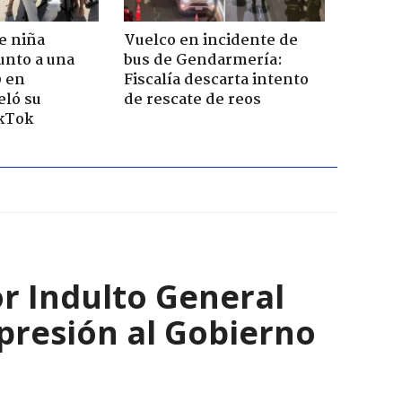
e niña
Vuelco en incidente de
unto a una
bus de Gendarmería:
0 en
Fiscalía descarta intento
eló su
de rescate de reos
ikTok
 Indulto General
presión al Gobierno