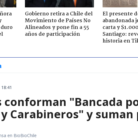
eñora
Gobierno retira a Chile del
El presente d
y
Movimiento de Países No
abandonada j
 duro
Alineados y pone fin a 55
carta y $1.00
el
años de participación
Santiago: rev
historia en T
a
 18:41
 conforman "Bancada por
 y Carabineros" y suman 
nsa en BioBioChile