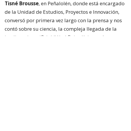
Tisné Brousse
, en Peñalolén, donde está encargado
de la Unidad de Estudios, Proyectos e Innovación,
conversó por primera vez largo con la prensa y nos
contó sobre su ciencia, la compleja llegada de la
inteligencia artificial (IA) al flujo clínico y cómo es ser
hermano de una estrella.
“Que ahora sea una de las personas más famosas
del mundo es muy loco, en verdad”, dice sobre
Pedro.
De los cuatro hermanos,
Nicolás fue el único que
no se dedicó al espectáculo
. Su hermana Lux (34)
también es actriz, mientras que Javiera Balmaceda
(53) es productora y actualmente directora de
Contenido Original de Amazon MGM Studios para