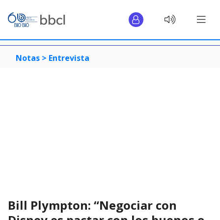
Notas >
Entrevista
Bill Plympton: “Negociar con
Disney es pactar con los buenos o