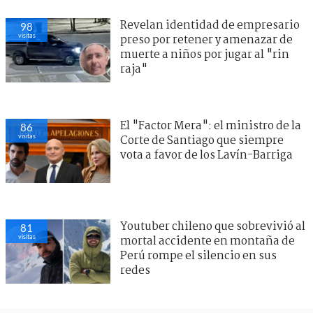
Revelan identidad de empresario
98
visitas
preso por retener y amenazar de
muerte a niños por jugar al "rin
raja"
El "Factor Mera": el ministro de la
86
visitas
Corte de Santiago que siempre
vota a favor de los Lavín-Barriga
Youtuber chileno que sobrevivió al
81
visitas
mortal accidente en montaña de
Perú rompe el silencio en sus
redes