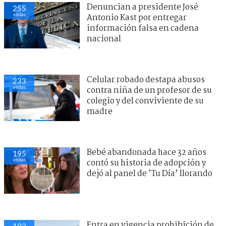
Denuncian a presidente José
255
visitas
Antonio Kast por entregar
información falsa en cadena
nacional
Celular robado destapa abusos
233
visitas
contra niña de un profesor de su
colegio y del conviviente de su
madre
Bebé abandonada hace 32 años
195
visitas
contó su historia de adopción y
dejó al panel de ’Tu Día’ llorando
Entra en vigencia prohibición de
193