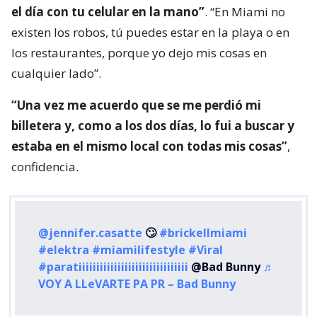
el día con tu celular en la mano”
. “En Miami no
existen los robos, tú puedes estar en la playa o en
los restaurantes, porque yo dejo mis cosas en
cualquier lado”.
“Una vez me acuerdo que se me perdió mi
billetera y, como a los dos días, lo fui a buscar y
estaba en el mismo local con todas mis cosas”
,
confidencia.
@jennifer.casatte
🙄
#brickellmiami
#elektra
#miamilifestyle
#Viral
#paratiiiiiiiiiiiiiiiiiiiiiiiiiiiiiii
@Bad Bunny
♬
VOY A LLeVARTE PA PR – Bad Bunny