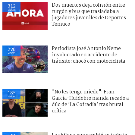
Dos muertos deja colisión entre
312
visitas
furgón y bus que trasladaba a
jugadores juveniles de Deportes
Temuco
Periodista José Antonio Neme
298
visitas
involucrado en accidente de
tránsito: chocó con motociclista
"No les tengo miedo": Fran
185
visitas
García-Huidobro manda recado a
dúo de ’La Cofradía’ tras brutal
crítica