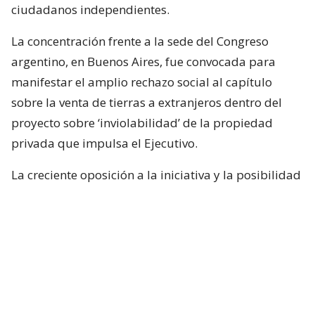
ciudadanos independientes.
La concentración frente a la sede del Congreso
argentino, en Buenos Aires, fue convocada para
manifestar el amplio rechazo social al capítulo
sobre la venta de tierras a extranjeros dentro del
proyecto sobre ‘inviolabilidad’ de la propiedad
privada que impulsa el Ejecutivo.
La creciente oposición a la iniciativa y la posibilidad
de un traspié legislativo llevaron al oficialismo a
quitar ese capítulo del proyecto, que contiene, de
todos modos, otros varios aspectos sensibles con
impacto social, económico y ambiental, que se
debaten este jueves en el pleno del Senado.
El polémico capítulo relajaba las restricciones a la