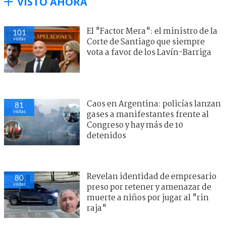
VISTO AHORA
El "Factor Mera": el ministro de la
101
visitas
Corte de Santiago que siempre
vota a favor de los Lavín-Barriga
Caos en Argentina: policías lanzan
81
visitas
gases a manifestantes frente al
Congreso y hay más de 10
detenidos
Revelan identidad de empresario
80
visitas
preso por retener y amenazar de
muerte a niños por jugar al "rin
raja"