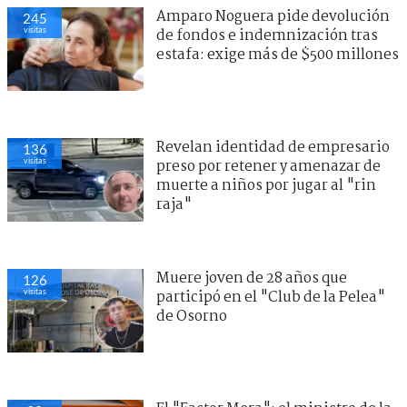
Amparo Noguera pide devolución
245
visitas
de fondos e indemnización tras
estafa: exige más de $500 millones
Revelan identidad de empresario
136
visitas
preso por retener y amenazar de
muerte a niños por jugar al "rin
raja"
Muere joven de 28 años que
126
visitas
participó en el "Club de la Pelea"
de Osorno