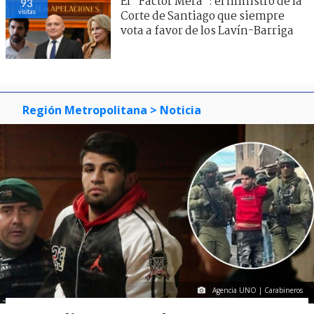
El "Factor Mera": el ministro de la
93
visitas
Corte de Santiago que siempre
vota a favor de los Lavín-Barriga
Región Metropolitana
> Noticia
Agencia UNO | Carabineros