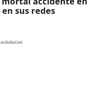
l mortal accidente en
 en sus redes
a de BioBioChile