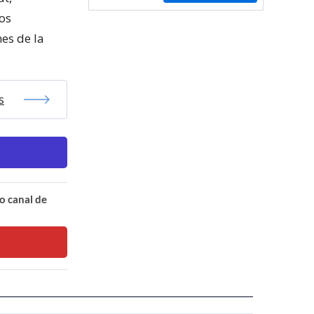
los
nes de la
s
o canal de