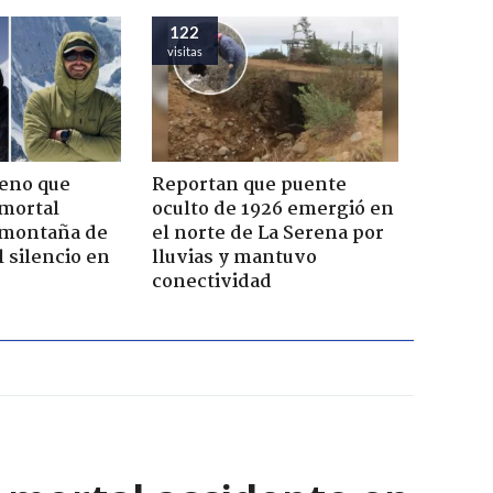
122
visitas
leno que
Reportan que puente
 mortal
oculto de 1926 emergió en
 montaña de
el norte de La Serena por
 silencio en
lluvias y mantuvo
conectividad