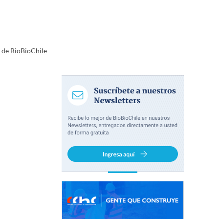
a de BioBioChile