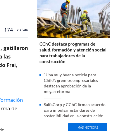
174
visitas
CChC destaca programas de
, gatillaron
salud, formación y atención social
para trabajadores de la
a las
construcción
o Frei,
"Una muy buena noticia para
Chile": gremios empresariales
destacan aprobación de la
megarreforma
nformación
SalfaCorp y CChC firman acuerdo
forma de
para impulsar estándares de
sostenibilidad en la construcción
MÁS NOTICIAS
dt,