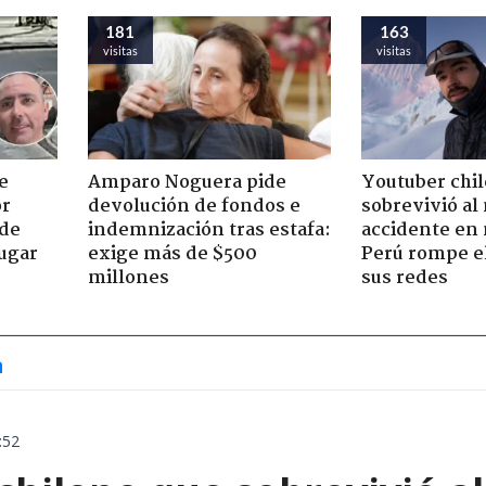
181
163
visitas
visitas
e
Amparo Noguera pide
Youtuber chi
or
devolución de fondos e
sobrevivió al
 de
indemnización tras estafa:
accidente en
jugar
exige más de $500
Perú rompe el
millones
sus redes
a
:52