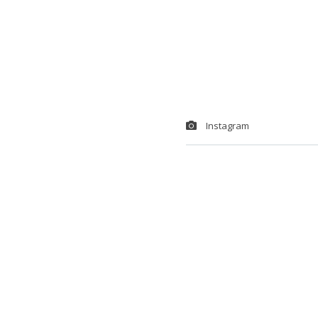
Instagram
Michael Mill
Regueira, com
Huascarán (6.
sus redes soc
En
su cuenta 