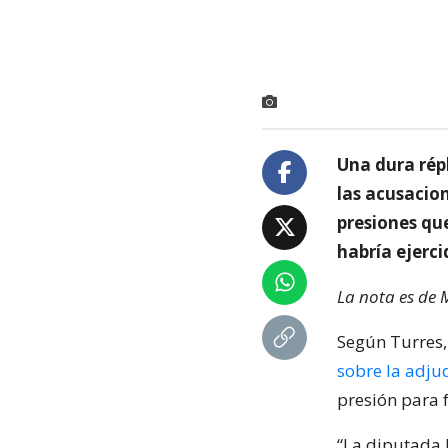
Una dura rép
las acusacion
presiones que
habría ejerci
La nota es de 
Según Turres,
sobre la adju
presión para f
“La diputada 