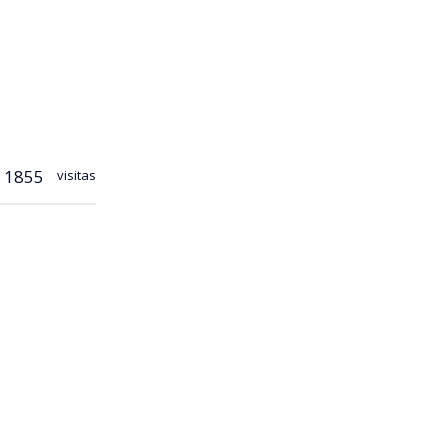
1855
visitas
ndrés
nte
lencio en
dores, el