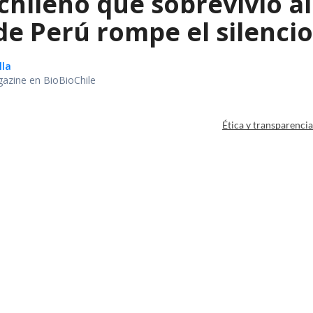
chileno que sobrevivió a
e Perú rompe el silencio
lla
gazine en BioBioChile
Ética y transparenci