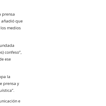
a prensa
y añadió que
a los medios
 fundada
s) confeso”,
de ese
upa la
de prensa y
ística”.
unicación e