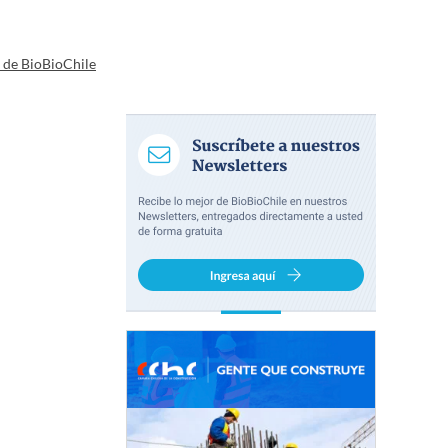
a de BioBioChile