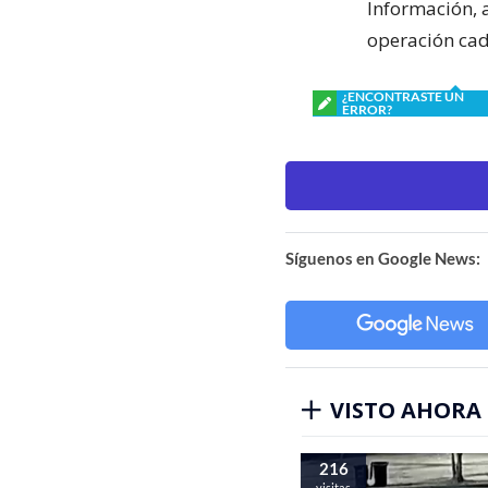
Información, a
operación cad
¿ENCONTRASTE UN
ERROR?
Síguenos en Google News:
VISTO AHORA
216
visitas