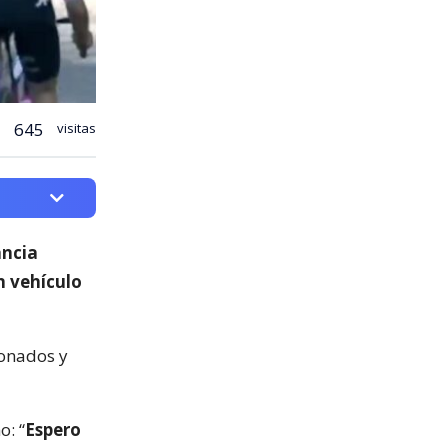
645
visitas
ancia
n vehículo
ionados y
o: “
Espero