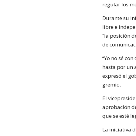
regular los m
Durante su in
libre e indep
“la posición d
de comunicaci
“Yo no sé con 
hasta por un a
expresó el go
gremio.
El vicepresid
aprobación de 
que se esté l
La iniciativa