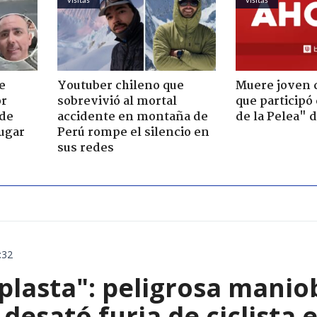
e
Youtuber chileno que
Muere joven 
or
sobrevivió al mortal
que participó
 de
accidente en montaña de
de la Pelea" 
jugar
Perú rompe el silencio en
sus redes
:32
aplasta": peligrosa manio
 desató furia de ciclista