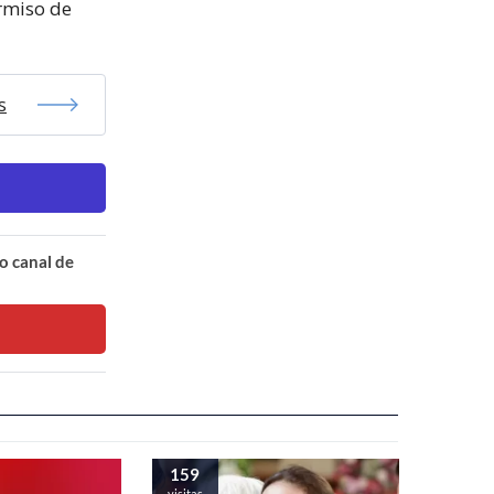
ermiso de
s
o canal de
159
visitas