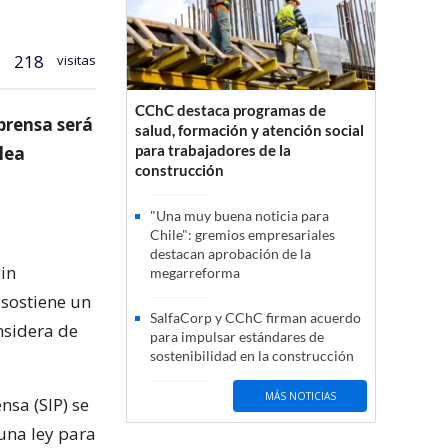
218
visitas
CChC destaca programas de
prensa será
salud, formación y atención social
para trabajadores de la
lea
construcción
"Una muy buena noticia para
Chile": gremios empresariales
destacan aprobación de la
sin
megarreforma
 sostiene un
SalfaCorp y CChC firman acuerdo
nsidera de
para impulsar estándares de
sostenibilidad en la construcción
MÁS NOTICIAS
nsa (SIP) se
 una ley para