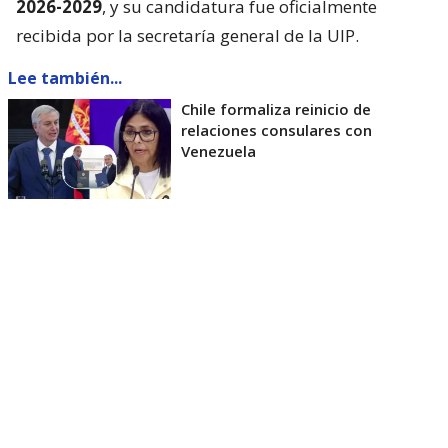
2026-2029
, y su candidatura fue oficialmente
recibida por la secretaría general de la UIP.
Lee también...
Chile formaliza reinicio de
relaciones consulares con
Venezuela
Respaldo transversal
El amplio respaldo otorgado al senador Edwards,
tanto en el ámbito parlamentario como desde el
Ejecutivo, se fundamenta en la “reafirmación de los
valores de paz, democracia, diálogo y cooperación
que inspiran a la Unión Interparlamentaria”, se lee