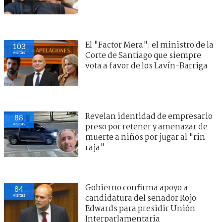
El "Factor Mera": el ministro de la
103
visitas
Corte de Santiago que siempre
vota a favor de los Lavín-Barriga
Revelan identidad de empresario
88
visitas
preso por retener y amenazar de
muerte a niños por jugar al "rin
raja"
Gobierno confirma apoyo a
84
visitas
candidatura del senador Rojo
Edwards para presidir Unión
Interparlamentaria