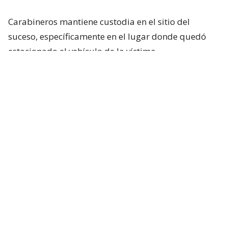
Carabineros mantiene custodia en el sitio del
suceso, específicamente en el lugar donde quedó
estacionado el vehículo de la víctima.
El
automóvil presenta impactos balísticos en la
parte trasera y en la puerta trasera derecha
,
zonas que corresponderían a los proyectiles
disparados por los desconocidos.
El procedimiento se mantiene en desarrollo
mientras se esperan las instrucciones de la Fiscalía.
Las autoridades buscan determinar la motivación
del ataque y recopilar antecedentes tanto del
vehículo como de la persona herida. Hasta el
momento, no se registran personas detenidas por