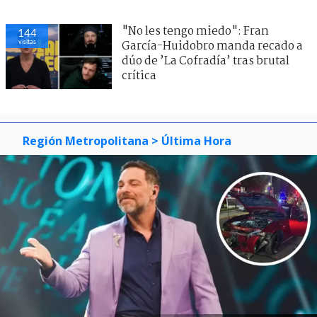
"No les tengo miedo": Fran
144
visitas
García-Huidobro manda recado a
dúo de ’La Cofradía’ tras brutal
crítica
Región Metropolitana
> Última Hora