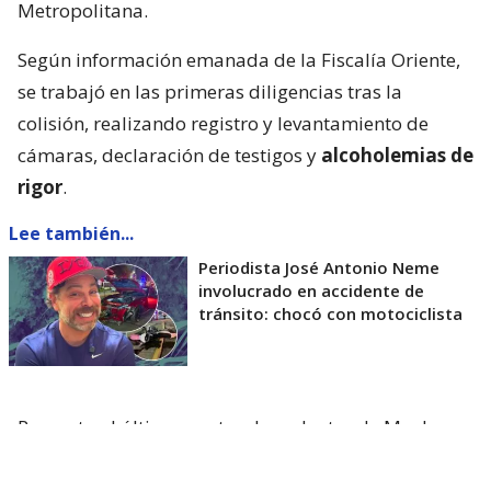
Metropolitana.
Según información emanada de la Fiscalía Oriente,
se trabajó en las primeras diligencias tras la
colisión, realizando registro y levantamiento de
cámaras, declaración de testigos y
alcoholemias de
rigor
.
Lee también...
Periodista José Antonio Neme
involucrado en accidente de
tránsito: chocó con motociclista
Respecto al último punto, el conductor de Mucho
Gusto habría marcado
0.0º de alcohol en la
sangre
.