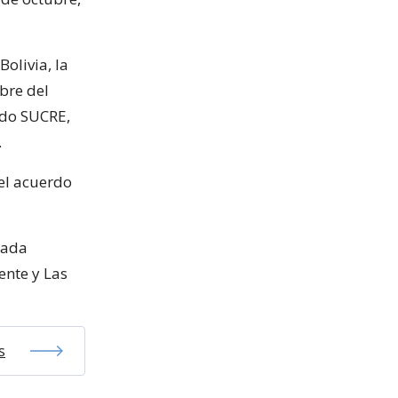
olivia, la
bre del
ado SUCRE,
.
el acuerdo
rada
ente y Las
s