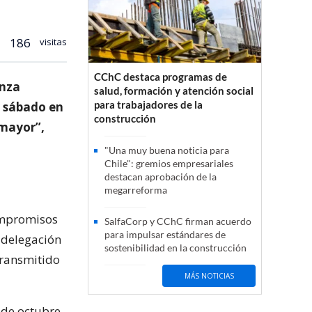
186
visitas
CChC destaca programas de
anza
salud, formación y atención social
para trabajadores de la
y sábado en
construcción
 mayor”,
"Una muy buena noticia para
Chile": gremios empresariales
destacan aprobación de la
megarreforma
compromisos
SalfaCorp y CChC firman acuerdo
para impulsar estándares de
 delegación
sostenibilidad en la construcción
transmitido
MÁS NOTICIAS
 de octubre,