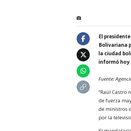
El presidente
Bolivariana 
la ciudad bo
informó hoy
Fuente: Agenci
“Raúl Castro 
de fuerza may
de ministros 
por la televis
El mandatario