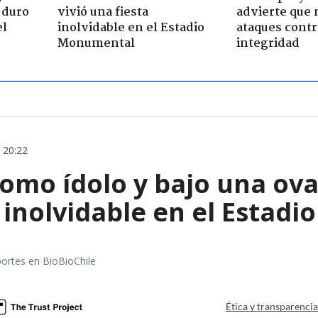
 duro
vivió una fiesta
advierte que 
el
inolvidable en el Estadio
ataques contr
Monumental
integridad
 20:22
omo ídolo y bajo una ova
 inolvidable en el Estad
portes en BioBioChile
Ética y transparenci