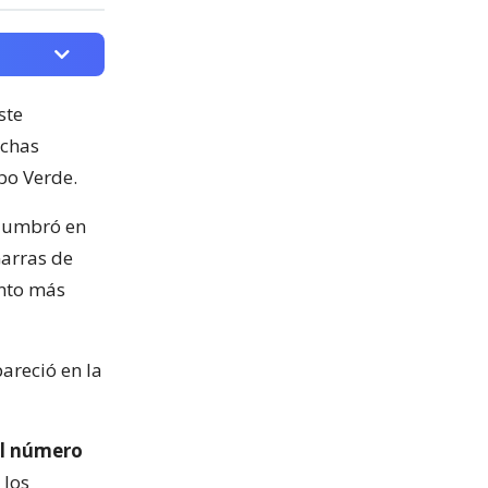
ste
nchas
bo Verde.
slumbró en
arras de
ento más
pareció en la
 el número
 los