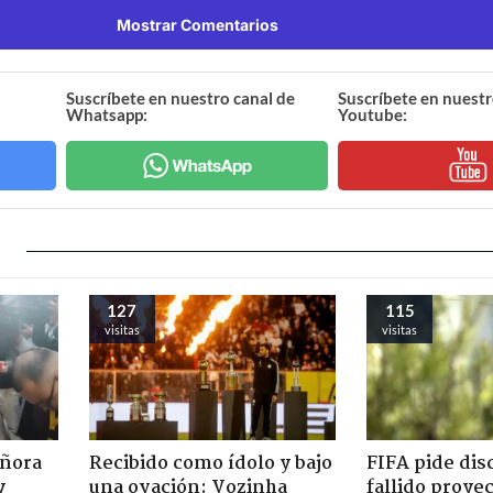
Mostrar Comentarios
Suscríbete en nuestro canal de
Suscríbete en nuestr
Whatsapp:
Youtube:
127
115
visitas
visitas
eñora
Recibido como ídolo y bajo
FIFA pide dis
y
una ovación: Vozinha
fallido proye