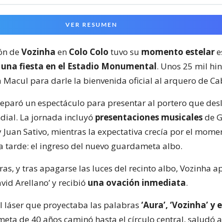
VER RESUMEN
ión de
Vozinha
en
Colo Colo
tuvo su
momento estelar
e
n
una fiesta en el Estadio Monumental
. Unos 25 mil hi
a Macul para darle la bienvenida oficial al arquero de Ca
preparó un espectáculo para presentar al portero que de
dial. La jornada incluyó
presentaciones musicales
de G
y Juan Sativo, mientras la expectativa crecía por el mom
a tarde: el ingreso del nuevo guardameta albo.
ras, y tras apagarse las luces del recinto albo, Vozinha a
vid Arellano’ y recibió
una ovación inmediata
.
al láser que proyectaba las palabras
‘Aura’, ‘Vozinha’ y
meta de 40 años caminó hasta el círculo central, saludó a