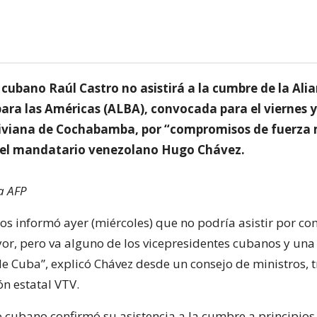
 cubano Raúl Castro no asistirá a la cumbre de la Ali
para las Américas (ALBA), convocada para el viernes 
liviana de Cochabamba, por “compromisos de fuerza
 el mandatario venezolano Hugo Chávez.
a AFP
nos informó ayer (miércoles) que no podría asistir por 
or, pero va alguno de los vicepresidentes cubanos y una
de Cuba”, explicó Chávez desde un consejo de ministros, 
ión estatal VTV.
 cubano confirmó su asistencia a la cumbre a principios