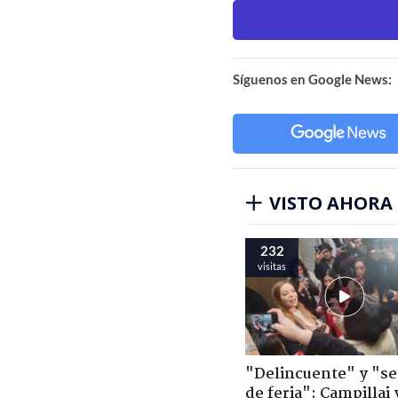
Síguenos en Google News:
VISTO AHORA
232
visitas
"Delincuente" y "s
de feria": Campillai 