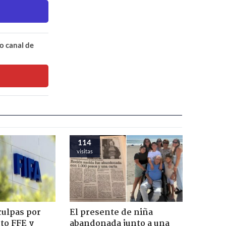
o canal de
114
visitas
culpas por
El presente de niña
cto FFE y
abandonada junto a una