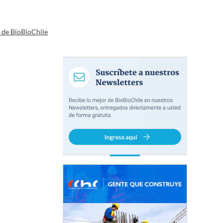
a de BioBioChile