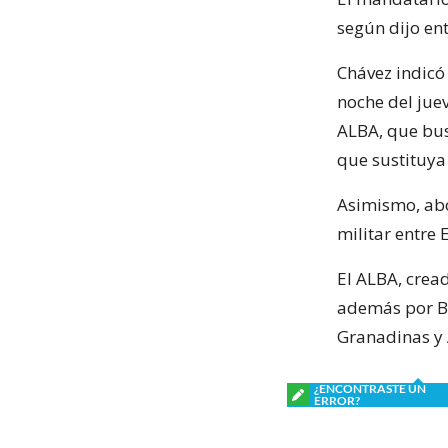
según dijo ent
Chávez indicó 
noche del juev
ALBA, que bu
que sustituya
Asimismo, abo
militar entre
El ALBA, crea
además por Bo
Granadinas y
¿ENCONTRASTE UN
ERROR?