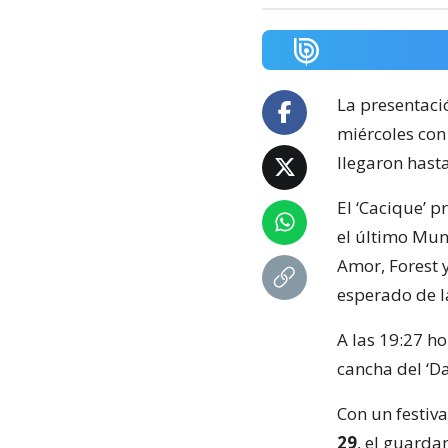
La presentac
miércoles co
llegaron hast
El ‘Cacique’ 
el último Mun
Amor, Forest 
esperado de l
A las 19:27 ho
cancha del ‘Da
Con un festiv
29
, el guarda