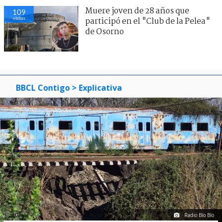
Muere joven de 28 años que
109
visitas
participó en el "Club de la Pelea"
de Osorno
BBCL Contigo
> Explicativa
Radio Bío Bío