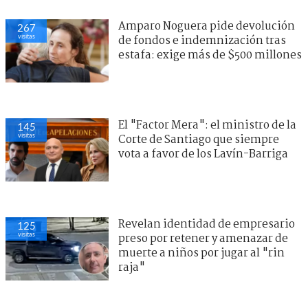
Amparo Noguera pide devolución
267
visitas
de fondos e indemnización tras
estafa: exige más de $500 millones
El "Factor Mera": el ministro de la
145
visitas
Corte de Santiago que siempre
vota a favor de los Lavín-Barriga
Revelan identidad de empresario
125
visitas
preso por retener y amenazar de
muerte a niños por jugar al "rin
raja"