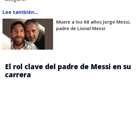
Lee también...
Muere a los 68 años Jorge Messi,
padre de Lionel Messi
El rol clave del padre de Messi en su
carrera
En una etapa trascendente para el futuro del
futbolista,
Jorge tomó una de las decisiones más
relevantes de la historia de Lionel:
viajó con su
hijo al F.C. Barcelona ante la imposibilidad de
costear en Argentina el tratamiento de hormonas de
crecimiento que necesitaba su hijo.