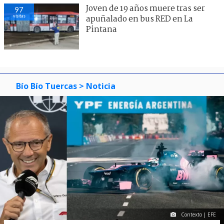
Joven de 19 años muere tras ser
97
visitas
apuñalado en bus RED en La
Pintana
Bío Bío Tuercas
> Noticia
Contexto | EFE