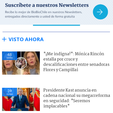
VISTO AHORA
"¡Me indigna!": Mónica Rincón
48
visitas
estalla por cruce y
descalificaciones entre senadoras
Flores y Campillai
Presidente Kast anuncia en
39
visitas
cadena nacional su megarreforma
en seguridad: "Seremos
implacables"