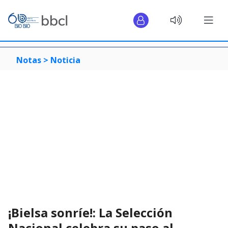
Notas >
Noticia
¡Bielsa sonríe!: La Selección
Nacional celebra su paso al