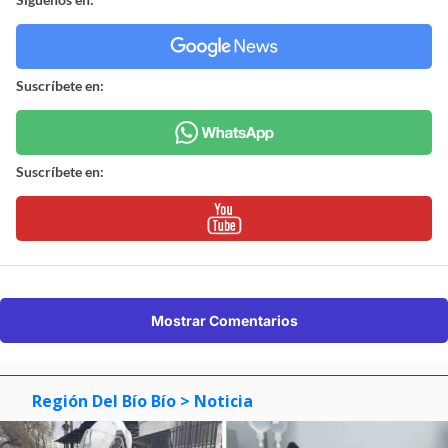
Suscríbete en:
Suscríbete en:
Mostrar Comentarios
Región Del Bío Bío
> Noticia