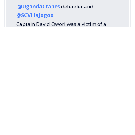
.
@UgandaCranes
defender and
@SCVillaJogoo
Captain David Owori was a victim of a
brutal attack by yet to be identified goons
last night near his home in Makindye at
around 8pm.
The club has confirmed that he is critically
injured and currently admitted at Case
clinic.
Our…
pic.twitter.com/hNpxtdUjoC
— Tola Sports (@TolaSports)
August 5,
2026