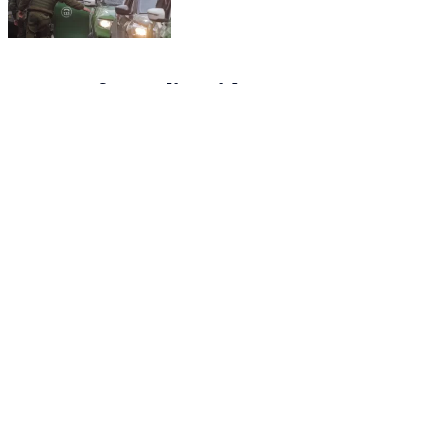
Nueva formalización
Hoy, según indicó la fiscal Claudia Castro de la
Fiscalía Metropolitana Sur, diversas diligencias
dieron paso a su formalización
por asociación
ilícita para el narcotráfico.
Cabe mencionar que
Aedo sería “soldado” de la banda liderada por “El
Chicorty”.
“Fue formalizado toda vez que formaba parte de un
brazo operativo que
prestaba cobertura,
específicamente seguridad
a través de armas
,
de esta banda criminal”, detalló la persecutora.