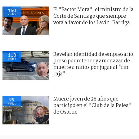
El "Factor Mera": el ministro de la
160
visitas
Corte de Santiago que siempre
vota a favor de los Lavín-Barriga
Revelan identidad de empresario
118
visitas
preso por retener y amenazar de
muerte a niños por jugar al "rin
raja"
Muere joven de 28 años que
99
visitas
participó en el "Club de la Pelea"
de Osorno