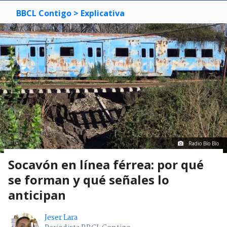
BBCL Contigo
> Explicativa
Radio Bío Bío
Socavón en línea férrea: por qué
se forman y qué señales lo
anticipan
Jeser Lara