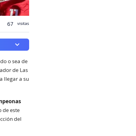
67
visitas
ado o sea de
nador de Las
a llegar a su
mpeonas
 de este
ección del