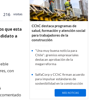
216
visitas
CChC destaca programas de
os que esta
salud, formación y atención social
para trabajadores de la
ndidato a
construcción
"Una muy buena noticia para
Chile": gremios empresariales
destacan aprobación de la
ueble
megarreforma
es, con
SalfaCorp y CChC firman acuerdo
para impulsar estándares de
sostenibilidad en la construcción
á
MÁS NOTICIAS
n comentado