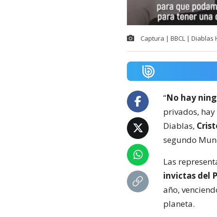
Captura | BBCL | Diablas
“
No hay ning
privados, hay
Diablas,
Cris
segundo Mund
Las represent
invictas del
año, venciendo
planeta.