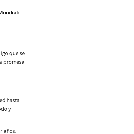
Mundial:
algo que se
na promesa
leó hasta
odo y
r años.