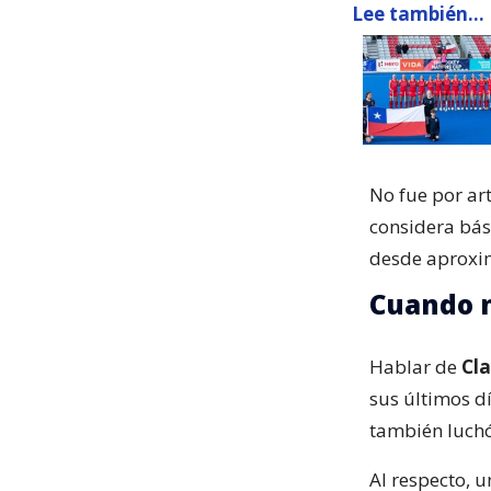
Lee también...
No fue por ar
considera bás
desde aproxim
Cuando 
Hablar de
Cla
sus últimos dí
también luchó
Al respecto, 