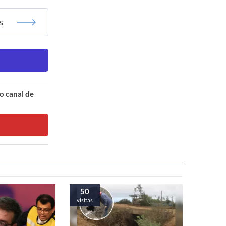
s
o canal de
50
visitas