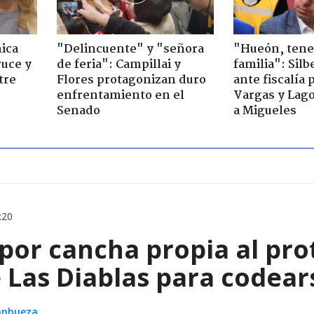
ica
"Delincuente" y "señora
"Hueón, ten
ruce y
de feria": Campillai y
familia": Silb
tre
Flores protagonizan duro
ante fiscalía 
enfrentamiento en el
Vargas y Lag
Senado
a Migueles
:20
 por cancha propia al pro
Las Diablas para codears
Sanhueza