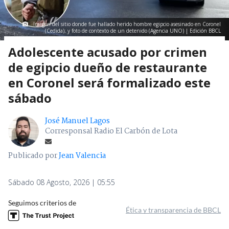
Imagen del sitio donde fue hallado herido hombre egipcio asesinado en Coronel
(Cedida); y foto de contexto de un detenido (Agencia UNO) | Edición BBCL
Adolescente acusado por crimen
de egipcio dueño de restaurante
en Coronel será formalizado este
sábado
José Manuel Lagos
Corresponsal Radio El Carbón de Lota
Publicado por
Jean Valencia
Sábado 08 Agosto, 2026 | 05:55
Seguimos criterios de
Ética y transparencia de BBCL