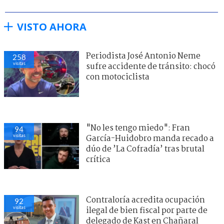
VISTO AHORA
Periodista José Antonio Neme
258
visitas
sufre accidente de tránsito: chocó
con motociclista
"No les tengo miedo": Fran
94
visitas
García-Huidobro manda recado a
dúo de ’La Cofradía’ tras brutal
crítica
Contraloría acredita ocupación
92
visitas
ilegal de bien fiscal por parte de
delegado de Kast en Chañaral