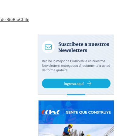
a de BioBioChile