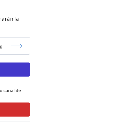
narán la
s
o canal de