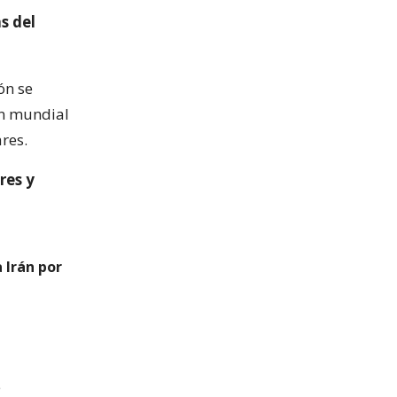
s del
ón se
ón mundial
res.
res y
 Irán por
e