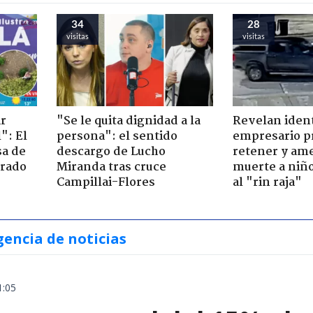
34
28
visitas
visitas
ir
"Se le quita dignidad a la
Revelan iden
": El
persona": el sentido
empresario p
sa de
descargo de Lucho
retener y am
trado
Miranda tras cruce
muerte a niño
Campillai-Flores
al "rin raja"
gencia de noticias
1:05