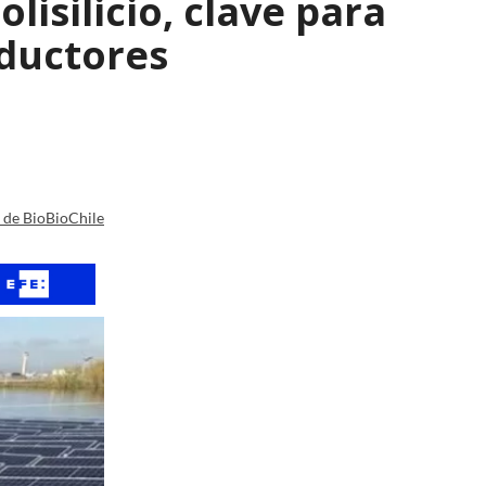
isilicio, clave para
nductores
a de BioBioChile