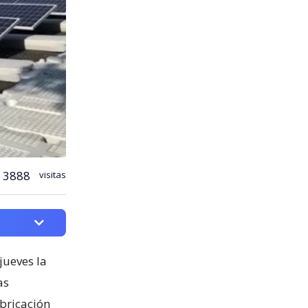
3888
visitas
jueves la
as
abricación