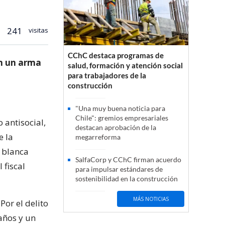
241
visitas
CChC destaca programas de
on un arma
salud, formación y atención social
para trabajadores de la
construcción
"Una muy buena noticia para
Chile": gremios empresariales
 antisocial,
destacan aprobación de la
e la
megarreforma
a blanca
SalfaCorp y CChC firman acuerdo
 fiscal
para impulsar estándares de
sostenibilidad en la construcción
MÁS NOTICIAS
Por el delito
años y un