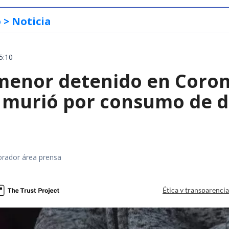
o
> Noticia
5:10
menor detenido en Coron
 murió por consumo de d
orador área prensa
Ética y transparenci