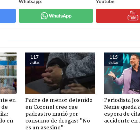
Whatsapp:
Youtube:
117
115
visitas
visitas
nte en
Padre de menor detenido
Periodista Jo
 de
en Coronel cree que
Neme queda a
ila:
padrastro murió por
espera de cit
do en
consumo de drogas: "No
accidente en
es un asesino"