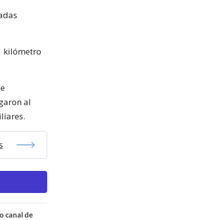
cadas
1 kilómetro
ue
garon al
liares.
s
o canal de