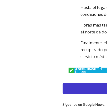
Hasta el luga
condiciones d
Horas más tar
al norte de d
Finalmente, el
recuperado po
servicio médic
¿ENCONTRASTE UN
ERROR?
Síguenos en Google News: