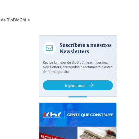
a de BioBioChile