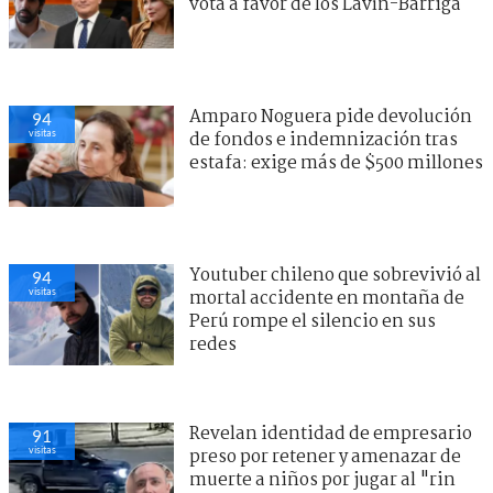
vota a favor de los Lavín-Barriga
Amparo Noguera pide devolución
94
visitas
de fondos e indemnización tras
estafa: exige más de $500 millones
Youtuber chileno que sobrevivió al
94
visitas
mortal accidente en montaña de
Perú rompe el silencio en sus
redes
Revelan identidad de empresario
91
visitas
preso por retener y amenazar de
muerte a niños por jugar al "rin