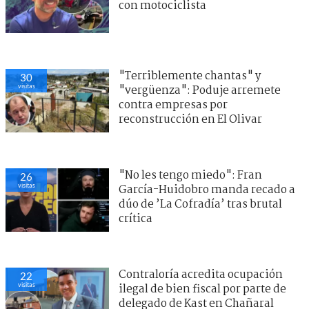
con motociclista
"Terriblemente chantas" y
30
visitas
"vergüenza": Poduje arremete
contra empresas por
reconstrucción en El Olivar
"No les tengo miedo": Fran
26
visitas
García-Huidobro manda recado a
dúo de ’La Cofradía’ tras brutal
crítica
Contraloría acredita ocupación
22
visitas
ilegal de bien fiscal por parte de
delegado de Kast en Chañaral