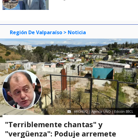
Región De Valparaíso
> Noticia
ARCHIVO | Agencia UNO | Edición BBCL
"Terriblemente chantas" y
"vergüenza": Poduje arremete