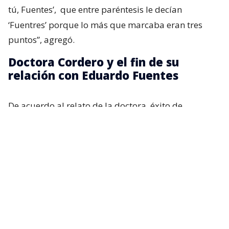
tú, Fuentes’,
que entre paréntesis le decían
‘Fuentres’ porque lo más que marcaba eran tres
puntos”, agregó.
Doctora Cordero y el fin de su
relación con Eduardo Fuentes
De acuerdo al relato de la doctora, éxito de
audiencia y su capacidad intelectual comenzaron a
generar roces lo que desencadenó en una fuerte
discusión.
Recordemos que tras esa polémica, Fuentes
renunció al espacio radial que ambos compartían,
dando a entender que la relación estaba
deteriorada.