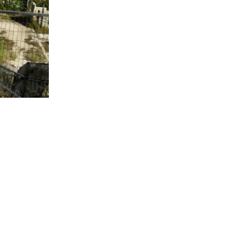
9.503
visitas
ica a cargo
 referir a la
ntas” a las