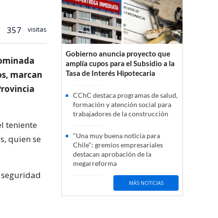
357
visitas
Gobierno anuncia proyecto que
enominada
amplía cupos para el Subsidio a la
Tasa de Interés Hipotecaria
os, marcan
Provincia
CChC destaca programas de salud,
formación y atención social para
trabajadores de la construcción
l teniente
"Una muy buena noticia para
s, quien se
Chile": gremios empresariales
destacan aprobación de la
megarreforma
e seguridad
MÁS NOTICIAS