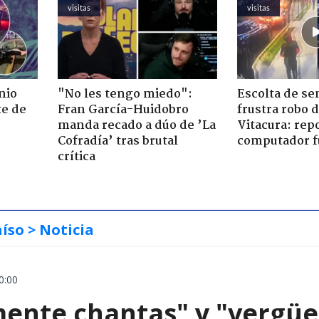
visitas
visitas
nio
"No les tengo miedo":
Escolta de se
te de
Fran García-Huidobro
frustra robo 
manda recado a dúo de ’La
Vitacura: rep
Cofradía’ tras brutal
computador f
crítica
aíso
> Noticia
0:00
mente chantas" y "vergüe