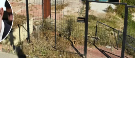
1
Edición BBCL
VER RESUMEN
l
ministro Iván Poduje realizó su primera cuenta públ
io de Vivienda y Urbanismo
, instancia donde
se volvió a
ón de Viña del Mar tras el megaincendio de 2024
.
o, y sin dar nombres, el jefe del Minvu calificó como “cha