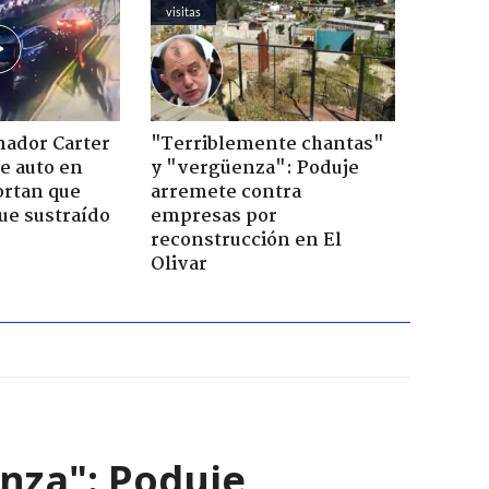
visitas
nador Carter
"Terriblemente chantas"
de auto en
y "vergüenza": Poduje
ortan que
arremete contra
ue sustraído
empresas por
reconstrucción en El
Olivar
nza": Poduje