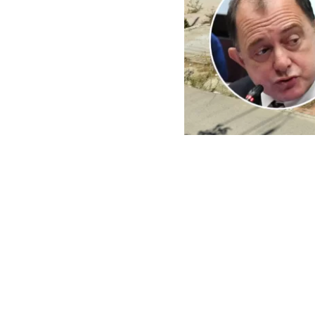
ARCHIVO | Agencia UNO | 
Este viernes e
del Minister
reconstrucci
En ese context