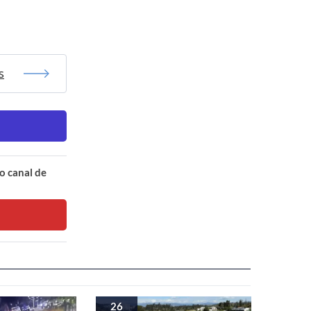
s
o canal de
26