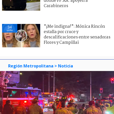
donde FF.AA. apoyen a
Carabineros
"¡Me indigna!": Mónica Rincón
34
visitas
estalla por cruce y
descalificaciones entre senadoras
Flores y Campillai
Región Metropolitana
> Noticia