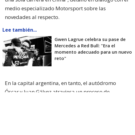
medio especializado Motorsport sobre las
novedades al respecto.
Lee también...
Gwen Lagrue celebra su pase de
Mercedes a Red Bull: "Era el
momento adecuado para un nuevo
reto"
En la capital argentina, en tanto, el autódromo
Óscar y Juan Gálvez atraviesa un proceso de
renovación para recibir
la fecha ya confirmada del
MotoGP en 2027
y a la vez, sueña con recibir otra
vez al Gran Circo en 2028.
Vale recordar que la Fórmula 1
visitó por última