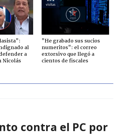
visitas
lasista":
"He grabado sus sucios
ndignado al
numeritos": el correo
defender a
extorsivo que llegó a
n Nicolás
cientos de fiscales
nto contra el PC por