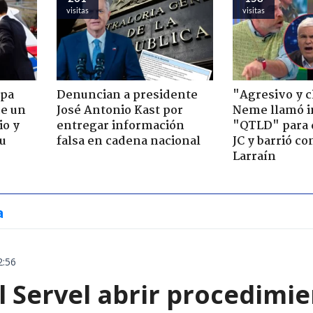
visitas
visitas
apa
Denuncian a presidente
"Agresivo y c
de un
José Antonio Kast por
Neme llamó i
io y
entregar información
"QTLD" para 
su
falsa en cadena nacional
JC y barrió co
Larraín
a
2:56
l Servel abrir procedimie