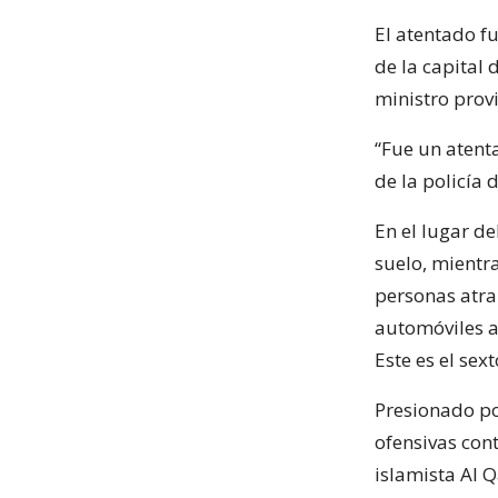
El atentado f
de la capital 
ministro provi
“Fue un atenta
de la policía 
En el lugar de
suelo, mientr
personas atra
automóviles a
Este es el se
Presionado po
ofensivas cont
islamista Al 