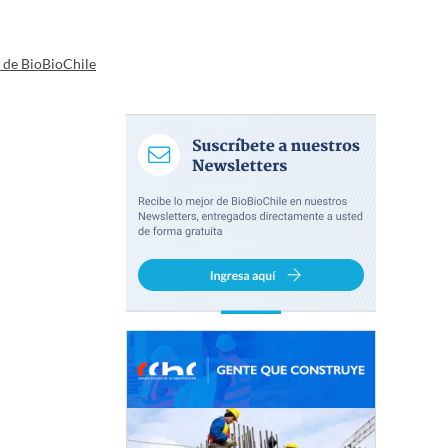
a de BioBioChile