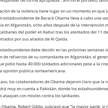
 responder de forma apropiada”, afirmó el portavoz talib
cación de la violencia tiene lugar en un momento en que l
n estadounidense de Barack Obama lleva a cabo una vas
gia en Afganistán, ocho años después de la intervención m
 talibanes del poder en Kabul tras los atentados del 11 
trados por sus aliados de Al Qaida.
 estadounidense debe decidir en las próximas semanas s
ión de refuerzos de su comandante en Afganistán, el gener
ue pidió hasta 40.000 soldados adicionales pese a la cre
la opinión pública norteamericana.
caso, los colaboradores de Obama dejaron claro que la 
ndrá muy en cuenta a Pakistán, donde los estadounidens
s ataques con misiles contra los talibanes.
e Obama, Robert Gibbs, subrayó que “la mayor parte, si n