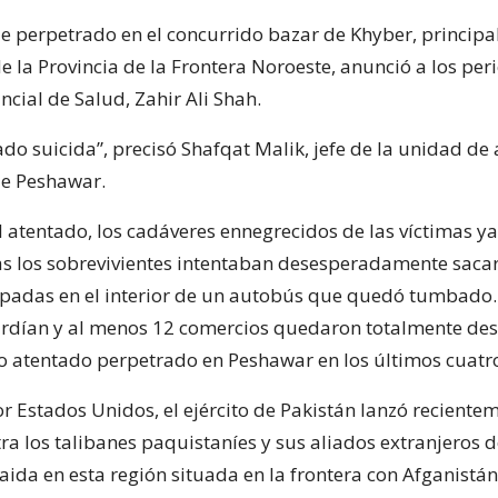
ue perpetrado en el concurrido bazar de Khyber, princip
de la Provincia de la Frontera Noroeste, anunció a los peri
ncial de Salud, Zahir Ali Shah.
do suicida”, precisó Shafqat Malik, jefe de la unidad de a
de Peshawar.
l atentado, los cadáveres ennegrecidos de las víctimas ya
as los sobrevivientes intentaban desesperadamente sacar
padas en el interior de un autobús que quedó tumbado.
rdían y al menos 12 comercios quedaron totalmente des
xto atentado perpetrado en Peshawar en los últimos cuatr
r Estados Unidos, el ejército de Pakistán lanzó reciente
ra los talibanes paquistaníes y sus aliados extranjeros d
Qaida en esta región situada en la frontera con Afganistá