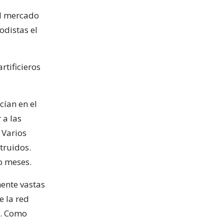
al mercado
odistas el
rtificieros
cían en el
 a las
 Varios
truidos.
o meses.
mente vastas
e la red
n. Como