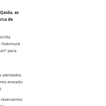
 Qaida, es
erca de
uicida
P, Hakimulá
tán” para
os atentados
emos enviado
ó.
s reservamos