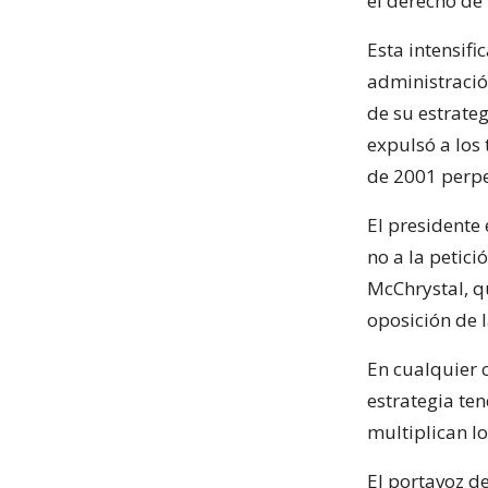
el derecho de
Esta intensifi
administració
de su estrate
expulsó a los
de 2001 perpe
El presidente
no a la petic
McChrystal, q
oposición de 
En cualquier 
estrategia te
multiplican lo
El portavoz d