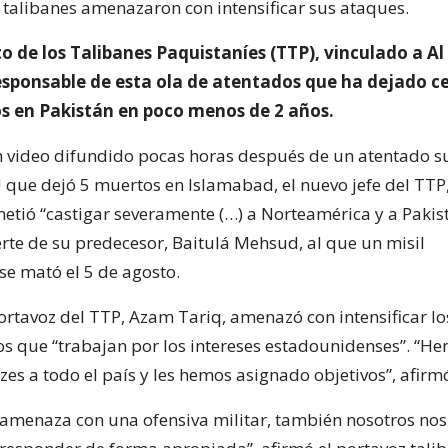
s talibanes amenazaron con intensificar sus ataques.
 de los Talibanes Paquistaníes (TTP), vinculado a Al
responsable de esta ola de atentados que ha dejado c
s en Pakistán en poco menos de 2 años.
un video difundido pocas horas después de un atentado s
 que dejó 5 muertos en Islamabad, el nuevo jefe del TT
tió “castigar severamente (…) a Norteamérica y a Pakis
rte de su predecesor, Baitulá Mehsud, al que un misil
e mató el 5 de agosto.
portavoz del TTP, Azam Tariq, amenazó con intensificar l
os que “trabajan por los intereses estadounidenses”. “H
es a todo el país y les hemos asignado objetivos”, afirm
 amenaza con una ofensiva militar, también nosotros no