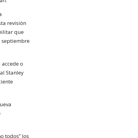
án.
a
ta revisión
ilitar que
de septiembre
i accede o
al Stanley
ciente
nueva
e
o todos” los