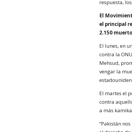
respuesta, lo
El Movimiento
el principal 
2.150 muerto
El lunes, en 
contra la ONU
Mehsud, prome
vengar la mue
estadounidens
El martes el 
contra aquell
a más kamikaz
“Pakistán nos