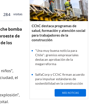
284
visitas
CChC destaca programas de
coche bomba
salud, formación y atención social
para trabajadores de la
oroeste de
construcción
de los
"Una muy buena noticia para
Chile": gremios empresariales
destacan aprobación de la
megarreforma
 niños”,
SalfaCorp y CChC firman acuerdo
ciudad, el
para impulsar estándares de
sostenibilidad en la construcción
MÁS NOTICIAS
explosión”,
ital.