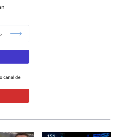
án
s
o canal de
151