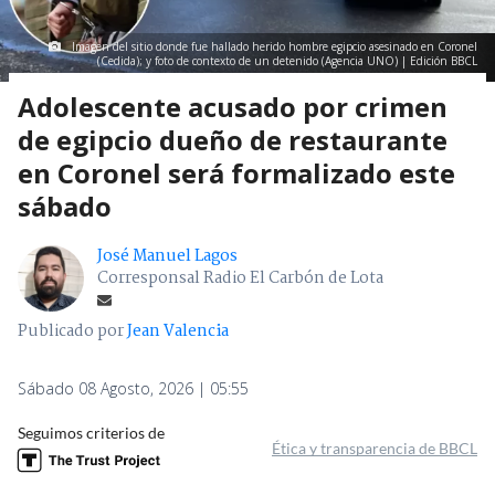
Imagen del sitio donde fue hallado herido hombre egipcio asesinado en Coronel
(Cedida); y foto de contexto de un detenido (Agencia UNO) | Edición BBCL
Adolescente acusado por crimen
de egipcio dueño de restaurante
en Coronel será formalizado este
sábado
José Manuel Lagos
Corresponsal Radio El Carbón de Lota
Publicado por
Jean Valencia
Sábado 08 Agosto, 2026 | 05:55
Seguimos criterios de
Ética y transparencia de BBCL