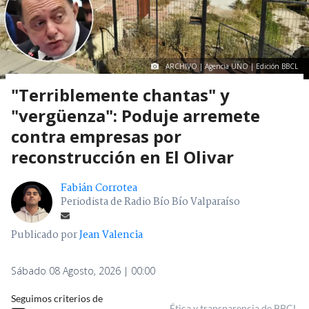
ARCHIVO | Agencia UNO | Edición BBCL
"Terriblemente chantas" y
"vergüenza": Poduje arremete
contra empresas por
reconstrucción en El Olivar
Fabián Corrotea
Periodista de Radio Bío Bío Valparaíso
Publicado por
Jean Valencia
Sábado 08 Agosto, 2026 | 00:00
Seguimos criterios de
Ética y transparencia de BBCL