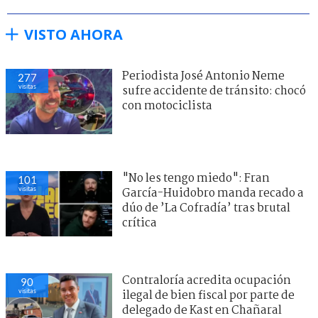
VISTO AHORA
Periodista José Antonio Neme
277
visitas
sufre accidente de tránsito: chocó
con motociclista
"No les tengo miedo": Fran
101
visitas
García-Huidobro manda recado a
dúo de ’La Cofradía’ tras brutal
crítica
Contraloría acredita ocupación
90
visitas
ilegal de bien fiscal por parte de
delegado de Kast en Chañaral